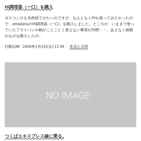
HI調理器（一口）を購入
ガスコンロも当然捨てがたいのですが、なんとなくHIも使ってみたかったの
で、amadanaのHI調理器（一口）を購入しました。ところが、いままで使っ
ていたフライパンや鍋がことごとく使えない事実が判明・・。あえなく銅製
のものを購入したの…
行動日時 :
2006年1月3日(火) 12:49
生活と日常
つくばエキスプレス線に乗る。