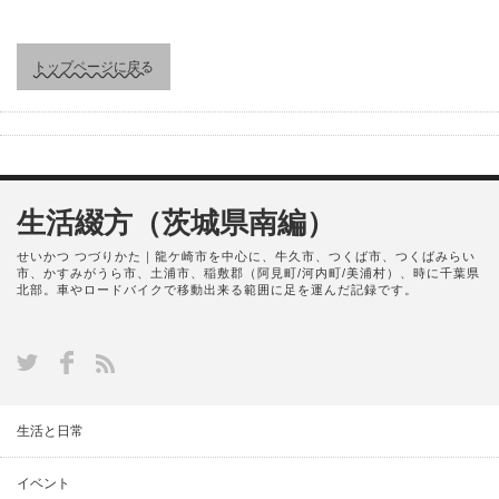
トップページに戻る
生活綴方（茨城県南編）
せいかつ つづりかた｜龍ケ崎市を中心に、牛久市、つくば市、つくばみらい
市、かすみがうら市、土浦市、稲敷郡（阿見町/河内町/美浦村）、時に千葉県
北部。車やロードバイクで移動出来る範囲に足を運んだ記録です。
生活と日常
イベント