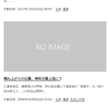
ば。。…
行動日時 :
2017年1月22日(日) 00:54
古本
,
書籍
晴れ上がりの公園、神田川最上流にて
三連休初日、徹夜明けの早朝、井の頭公園にて堀辰雄の「菜穂子」を一頻り
読み終えた。この作品は昭和1…
行動日時 :
2006年10月8日(日) 22:54
古本
,
書籍
,
生活と日常