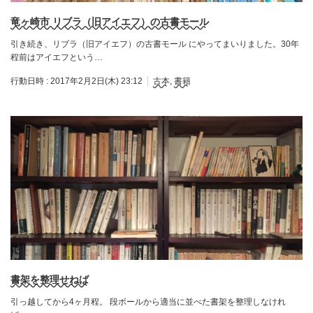
竜ヶ崎市 リブラ（旧アイエフ）の古書モール
引き続き、リブラ（旧アイエフ）の古書モール にやってまいりました。30年
程前はアイエフという…
行動日時 :
2017年2月2日(木) 23:12
古本
,
書籍
書架を整理せねば
引っ越してから4ヶ月程。 段ボールから適当に並べた書架を整理しなけれ