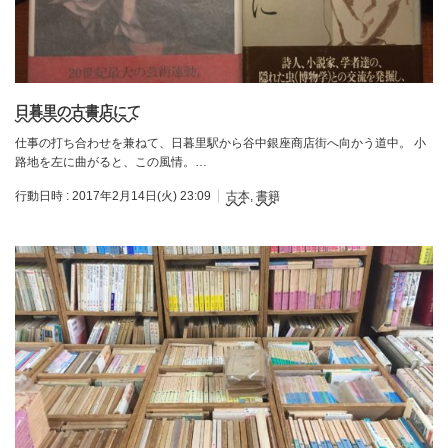
日暮里の古書店にて
仕事の打ち合わせを兼ねて、日暮里駅から谷中銀座商店街へ向かう道中。 小
路地を左に曲がると、この風情。…
行動日時 :
2017年2月14日(火) 23:09
古本
,
書籍