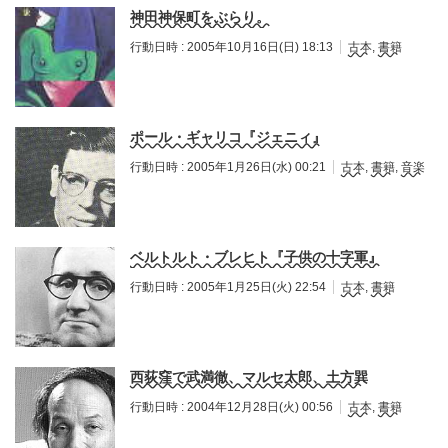
神田神保町をぶらり。
行動日時 :
2005年10月16日(日) 18:13
古本
,
書籍
ポール・ギャリコ『ジェニィ』
行動日時 :
2005年1月26日(水) 00:21
古本
,
書籍
,
音楽
ベルトルト・ブレヒト『子供の十字軍』
行動日時 :
2005年1月25日(火) 22:54
古本
,
書籍
西荻窪で武満徹、マルセ太郎、土方巽
行動日時 :
2004年12月28日(火) 00:56
古本
,
書籍