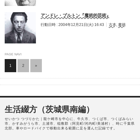
アンドレ・ブルトン『魔術的芸術』
行動日時 :
2004年12月21日(火) 16:43
古本
,
書籍
PAGE NAVI
1
2
»
生活綴方（茨城県南編）
せいかつ つづりかた｜龍ケ崎市を中心に、牛久市、つくば市、つくばみらい
市、かすみがうら市、土浦市、稲敷郡（阿見町/河内町/美浦村）、時に千葉県
北部。車やロードバイクで移動出来る範囲に足を運んだ記録です。