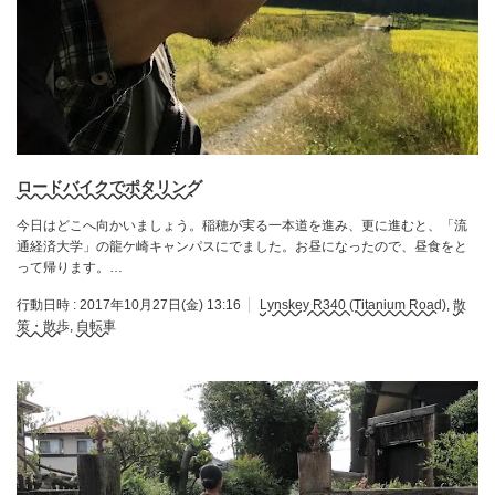
ロードバイクでポタリング
今日はどこへ向かいましょう。稲穂が実る一本道を進み、更に進むと、「流
通経済大学」の龍ケ崎キャンパスにでました。お昼になったので、昼食をと
って帰ります。…
行動日時 :
2017年10月27日(金) 13:16
Lynskey R340 (Titanium Road)
,
散
策・散歩
,
自転車