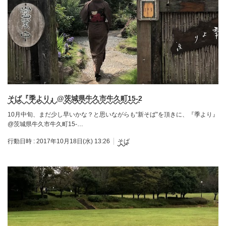
そば『季より』@茨城県牛久市牛久町15-2
10月中旬、まだ少し早いかな？と思いながらも“新そば”を頂きに、『季より』
@茨城県牛久市牛久町15-…
行動日時 :
2017年10月18日(水) 13:26
そば