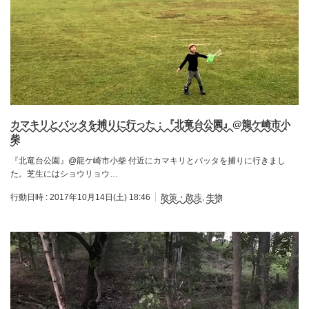
カマキリとバッタを捕りに行った：『北竜台公園』@龍ケ崎市小
柴
『北竜台公園』@龍ケ崎市小柴 付近にカマキリとバッタを捕りに行きまし
た。芝生にはショウリョウ…
行動日時 :
2017年10月14日(土) 18:46
散策・散歩
,
生物