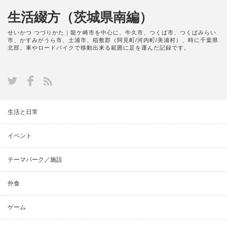
生活綴方（茨城県南編）
せいかつ つづりかた｜龍ケ崎市を中心に、牛久市、つくば市、つくばみらい
市、かすみがうら市、土浦市、稲敷郡（阿見町/河内町/美浦村）、時に千葉県
北部。車やロードバイクで移動出来る範囲に足を運んだ記録です。
生活と日常
イベント
テーマパーク／施設
外食
ゲーム