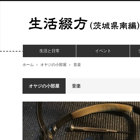
生活と日常
イベント
ホーム
オヤジの小部屋
音楽
オヤジの小部屋
音楽