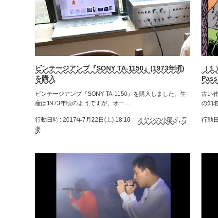
ビンテージアンプ『SONY TA-1150』(1973年頃)
（１）
を購入
Pass
ビンテージアンプ『SONY TA-1150』を購入しました。生
古い作
産は1973年頃のようですが、オー…
の知
行動日時 :
2017年7月22日(土) 18:10
オヤジの小部屋
,
音
行動日
楽