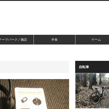
テーマパーク／施設
外食
ゲーム
自転車
1月
1月
1月
1月
1月
1月
1月
1月
1月
2月
2月
2月
2月
2月
2月
2月
2月
2月
3月
3月
3月
3月
3月
3月
3月
3月
3月
0
0
0
0
3
0
0
0
1
0
0
0
0
0
0
0
0
1
0
0
0
0
0
1
1
1
1
Posts
Posts
Posts
Posts
Posts
Posts
Posts
Posts
Post
Posts
Posts
Posts
Posts
Posts
Posts
Posts
Posts
Post
Posts
Posts
Posts
Posts
Posts
Post
Post
Post
Post
5月
5月
5月
5月
5月
5月
5月
5月
5月
6月
6月
6月
6月
6月
6月
6月
6月
6月
7月
7月
7月
7月
7月
7月
7月
7月
7月
0
2
0
0
0
0
0
0
3
2
0
0
0
0
0
0
0
1
4
0
0
0
0
0
0
0
0
Posts
Posts
Posts
Posts
Posts
Posts
Posts
Posts
Posts
Posts
Posts
Posts
Posts
Posts
Posts
Posts
Posts
Post
Posts
Posts
Posts
Posts
Posts
Posts
Posts
Posts
Posts