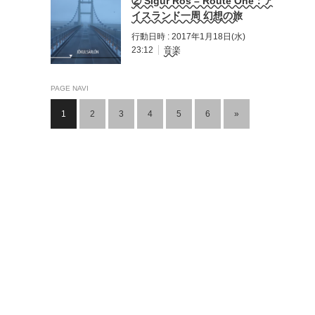
② Sigur Rós – Route One：ア
イスランド一周 幻想の旅
行動日時 :
2017年1月18日(水)
23:12
音楽
PAGE NAVI
1
2
3
4
5
6
»