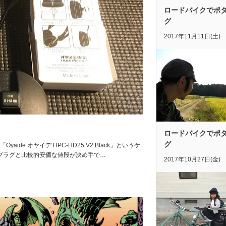
ロードバイクでポ
9月
9月
9月
9月
9月
9月
9月
9月
9月
10月
10月
10月
10月
10月
10月
10月
10月
10月
11月
11月
11月
11月
11月
11月
11月
11月
11月
グ
0
0
0
2
0
0
0
0
0
0
0
0
0
0
7
0
0
1
0
0
0
0
0
0
0
0
0
Posts
Posts
Posts
Posts
Posts
Posts
Posts
Posts
Posts
Posts
Posts
Posts
Posts
Posts
Posts
Posts
Posts
Post
Posts
Posts
Posts
Posts
Posts
Posts
Posts
Posts
Posts
2017年11月11日(土)
ロードバイクでポ
グ
ide オヤイデ HPC-HD25 V2 Black」というケ
プラグと比較的安価な値段が決め手で…
2017年10月27日(金)