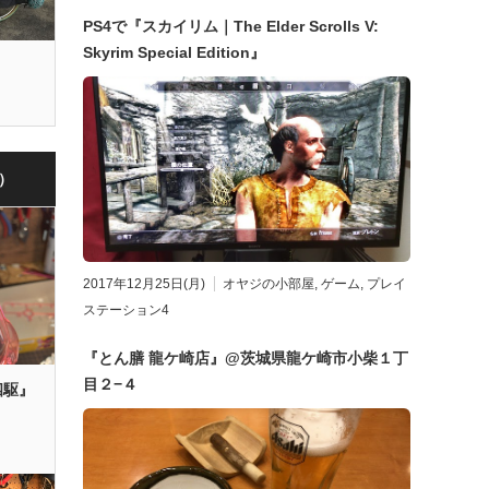
PS4で『スカイリム｜The Elder Scrolls V:
Skyrim Special Edition』
）
2017年12月25日(月)
オヤジの小部屋
,
ゲーム
,
プレイ
ステーション4
『とん膳 龍ケ崎店』@茨城県龍ケ崎市小柴１丁
目２−４
四駆』