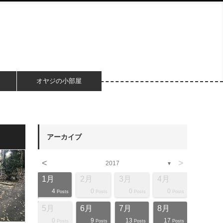
オヤジの小部屋
アーカイブ
<
>
2017
▼
4月
4月
4月
4月
4月
4月
4月
4月
4月
1月
2月
3月
4月
2
2
0
0
0
0
0
0
8
4
0
0
0
Posts
Posts
Posts
Posts
Posts
Posts
Posts
Posts
Posts
Posts
Posts
Posts
Posts
8月
8月
8月
8月
8月
8月
8月
8月
8月
5月
6月
7月
8月
5
0
0
0
0
0
0
0
1
0
9
13
17
Posts
Posts
Posts
Posts
Posts
Posts
Posts
Posts
Post
Posts
Posts
Posts
Posts