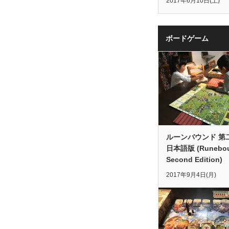
2017年6月10日(土)
ボードゲーム
ルーンバウンド 第
日本語版 (Runebo
Second Edition)
2017年9月4日(月)