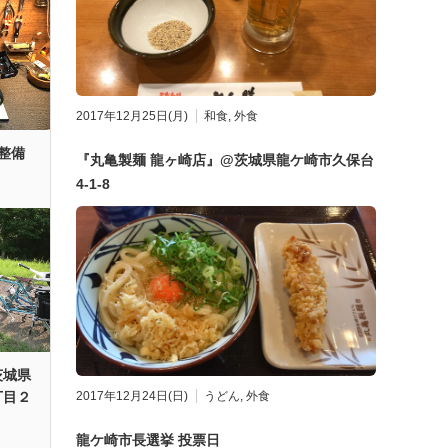
2017年12月25日(月)
和食
,
外食
の整備
『丸亀製麺 龍ヶ崎店』@茨城県龍ケ崎市久保台
4-1-8
茨城県
丁目２
2017年12月24日(日)
うどん
,
外食
龍ケ崎市長選挙 投票日