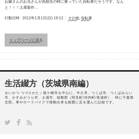
お嫁さんのお兄さんが高校生の時に乗っていた自転車だそうです。なん
と！！！土屋製作…
行動日時 :
2012年1月1日(日) 19:12
その他
,
自転車
トップページに戻る
生活綴方（茨城県南編）
せいかつ つづりかた｜龍ケ崎市を中心に、牛久市、つくば市、つくばみらい
市、かすみがうら市、土浦市、稲敷郡（阿見町/河内町/美浦村）、時に千葉県
北部。車やロードバイクで移動出来る範囲に足を運んだ記録です。