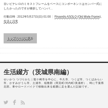
古いピナレロのミキストフレームをベースにコンポーネントはカンパ一式に
したかったのですが挫折してハンパ…
行動日時 :
2012年5月27日(日) 01:00
Pinarello ASOLO (Old Mixte Frame)
,
生活と日常
トップページに戻る
生活綴方（茨城県南編）
せいかつ つづりかた｜龍ケ崎市を中心に、牛久市、つくば市、つくばみらい
市、かすみがうら市、土浦市、稲敷郡（阿見町/河内町/美浦村）、時に千葉県
北部。車やロードバイクで移動出来る範囲に足を運んだ記録です。