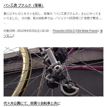
パン工房 プクムク（笹塚）
妻にピナレロミキストを託し、笹塚の『パン工房プクムク』さんにやってま
いりました。 その後、私の自転車では...↓“ジュリー(沢田研二)” 状態で撃沈...。
…
行動日時 :
2012年6月2日(土) 16:18
Pinarello ASOLO (Old Mixte Frame)
,
食
べること
代々木公園にて、街乗り自転車と共に