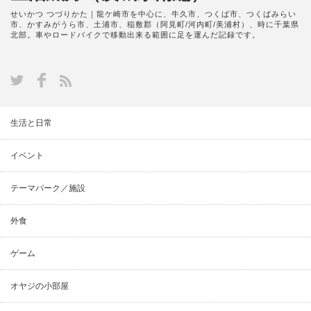
せいかつ つづりかた｜龍ケ崎市を中心に、牛久市、つくば市、つくばみらい
市、かすみがうら市、土浦市、稲敷郡（阿見町/河内町/美浦村）、時に千葉県
北部。車やロードバイクで移動出来る範囲に足を運んだ記録です。
生活と日常
イベント
テーマパーク／施設
外食
ゲーム
オヤジの小部屋