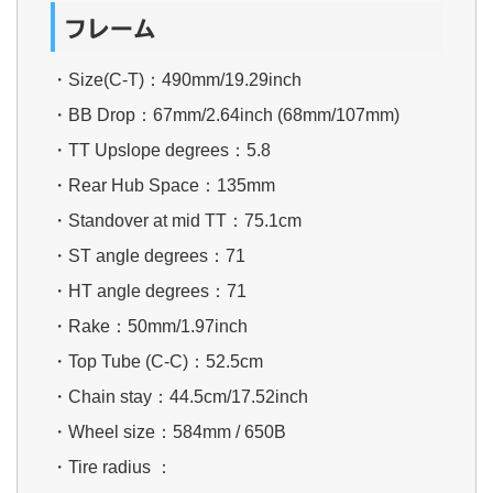
フレーム
・Size(C-T)：490mm/19.29inch
・BB Drop：67mm/2.64inch (68mm/107mm)
・TT Upslope degrees：5.8
・Rear Hub Space：135mm
・Standover at mid TT：75.1cm
・ST angle degrees：71
・HT angle degrees：71
・Rake：50mm/1.97inch
・Top Tube (C-C)：52.5cm
・Chain stay：44.5cm/17.52inch
・Wheel size：584mm / 650B
・Tire radius ：