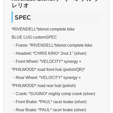
レリオ
SPEC
*RIVENDELL*bleriot complete bike
BLUE LUG customSPEC
・Frame: *RIVENDELL*bleriot complete bike
・Headset: *CHRIS KING* 2nut 1″ (silver)
・Front Wheel: *VELOCITY* synergy ×
*PHILWOOD* road front hub (polish/QR)*
・Rear Wheel: *VELOCITY* synergy ×
*PHILWOOD* road rear hub (polish)
・Crank: *SUGINO* mighty comp crank (silver)
・Front Brake: *PAUL* racer brake (silver)
・Rear Brake: *PAUL* racer brake (silver)