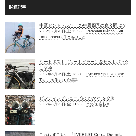
関連記事
中野セントラルパーク/中野四季の森公園 にて
2012年7月28日(土) 23:56
Rivendell Blériot (650B
Randonneur)
,
子どものこと
シートポスト（シートピラー）をセットバック
に交換
2017年8月26日(土) 18:27
Lynskey Sportive (Disc
Titanium Road)
,
自転車
ビンディングシューズの“かかと”を交換
2017年8月25日(金) 11:25
その他
,
自転車
これはすごい。『EVEREST Corsa Duemila