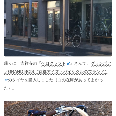
帰りに、吉祥寺の『
ベロクラフト
』さんで、
グランボア
／GRAND BOIS（京都アイズ・バイシクルのブランド）
のタイヤを購入しました（白の在庫があってよかっ
た）。