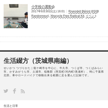
小学校の運動会
2017年9月30日(土) 16:01
Rivendell Blériot (650B
Randonneur)
,
Xtracycle Free Radical Kit
,
イベント
生活綴方（茨城県南編）
せいかつ つづりかた｜龍ケ崎市を中心に、牛久市、つくば市、つくばみらい
市、かすみがうら市、土浦市、稲敷郡（阿見町/河内町/美浦村）、時に千葉県
北部。車やロードバイクで移動出来る範囲に足を運んだ記録です。
生活と日常