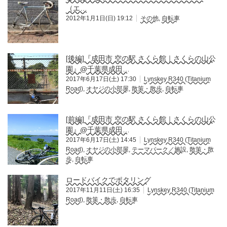
（エ…
2012年1月1日(日) 19:12
その他
,
自転車
[後編]『成田市 空の駅 さくら館｜さくらの山公
園』@千葉県成田…
2017年6月17日(土) 17:30
Lynskey R340 (Titanium
Road)
,
オヤジの小部屋
,
散策・散歩
,
自転車
[前編]『成田市 空の駅 さくら館｜さくらの山公
園』@千葉県成田…
2017年6月17日(土) 14:45
Lynskey R340 (Titanium
Road)
,
オヤジの小部屋
,
テーマパーク／施設
,
散策・散
歩
,
自転車
ロードバイクでポタリング
2017年11月11日(土) 16:35
Lynskey R340 (Titanium
Road)
,
散策・散歩
,
自転車