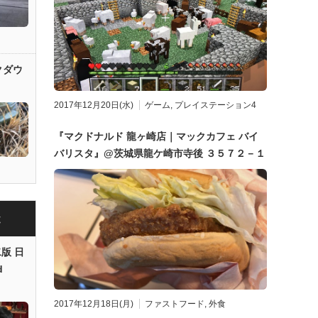
クダウ
2017年12月20日(水)
ゲーム
,
プレイステーション4
『マクドナルド 龍ヶ崎店｜マックカフェ バイ
バリスタ』@茨城県龍ケ崎市寺後 ３５７２－１
と
版 日
d
2017年12月18日(月)
ファストフード
,
外食