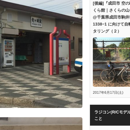
[後編]『成田市 空の
くら館｜さくらの山
@千葉県成田市駒井
1338−1 に向けて
タリング（２）
2017年6月17日(土)
ラジコン(R/Cモデ
こと