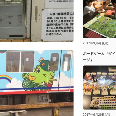
2017年9月4日(月)
ボードゲーム『ダイ
ージ』
2017年6月26日(月)