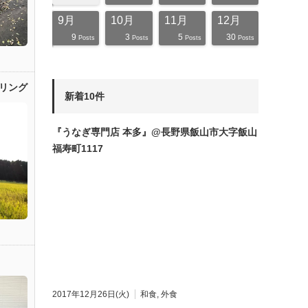
12月
12月
12月
12月
12月
12月
12月
12月
12月
9月
10月
11月
12月
0
0
0
0
0
0
1
1
1
9
3
5
30
Posts
Posts
Posts
Posts
Posts
Posts
Post
Post
Post
Posts
Posts
Posts
Posts
リング
新着10件
『うなぎ専門店 本多』@長野県飯山市大字飯山
福寿町1117
2017年12月26日(火)
和食
,
外食