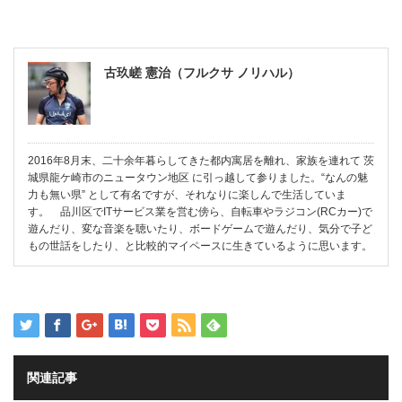
古玖嵯 憲治（フルクサ ノリハル）
2016年8月末、二十余年暮らしてきた都内寓居を離れ、家族を連れて 茨
城県龍ケ崎市のニュータウン地区 に引っ越して参りました。“なんの魅
力も無い県” として有名ですが、それなりに楽しんで生活していま
す。 品川区でITサービス業を営む傍ら、自転車やラジコン(RCカー)で
遊んだり、変な音楽を聴いたり、ボードゲームで遊んだり、気分で子ど
もの世話をしたり、と比較的マイペースに生きているように思います。
関連記事