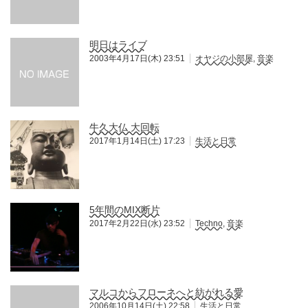
明日はライブ
2003年4月17日(木) 23:51
オヤジの小部屋
,
音楽
牛久大仏 大回転
2017年1月14日(土) 17:23
生活と日常
5年間のMIX断片
2017年2月22日(水) 23:52
Techno
,
音楽
マルコからフローネへと紡がれる愛
2006年10月14日(土) 22:58
生活と日常