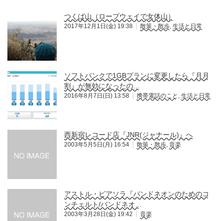
つくば山（ロープウェイで女体山）
2017年12月1日(金) 19:38
散策・散歩
,
生活と日常
ソフトバンクで1GBプランに変更したら『月月
割』が無効になったの…
2016年8月7日(日) 13:58
携帯電話のこと
,
生活と日常
西新宿レコード店『JNR(ジャナール)』へ
2003年5月5日(月) 16:54
散策・散歩
,
音楽
アストル・ピアソラ『バンドネオンのためのコ
ンチェルト/バンドネオ…
2003年3月28日(金) 19:42
音楽