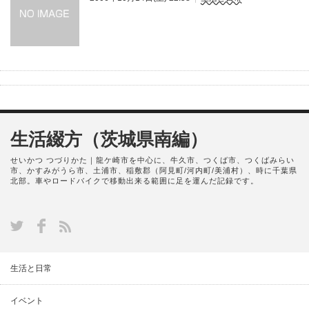
生活綴方（茨城県南編）
せいかつ つづりかた｜龍ケ崎市を中心に、牛久市、つくば市、つくばみらい
市、かすみがうら市、土浦市、稲敷郡（阿見町/河内町/美浦村）、時に千葉県
北部。車やロードバイクで移動出来る範囲に足を運んだ記録です。
生活と日常
イベント