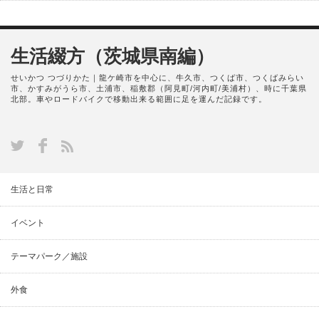
生活綴方（茨城県南編）
せいかつ つづりかた｜龍ケ崎市を中心に、牛久市、つくば市、つくばみらい
市、かすみがうら市、土浦市、稲敷郡（阿見町/河内町/美浦村）、時に千葉県
北部。車やロードバイクで移動出来る範囲に足を運んだ記録です。
生活と日常
イベント
テーマパーク／施設
外食