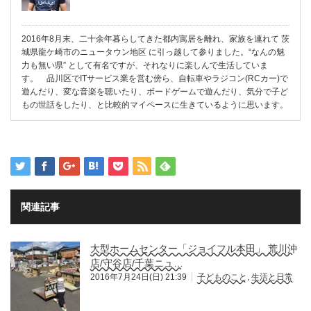
2016年8月末、二十余年暮らしてきた都内寓居を離れ、家族を連れて 茨
城県龍ケ崎市のニュータウン地区 に引っ越して参りました。“なんの魅
力も無い県” として有名ですが、それなりに楽しんで生活していま
す。 品川区でITサービス業を営む傍ら、自転車やラジコン(RCカー)で
遊んだり、変な音楽を聴いたり、ボードゲームで遊んだり、気分で子ど
もの世話をしたり、と比較的マイペースに生きているように思います。
関連記事
大型ホームセンター「ジョイフル本田」 荒川沖
店/守谷店/千葉ニュ…
2016年7月24日(日) 21:39
子どものこと
,
生活と日常