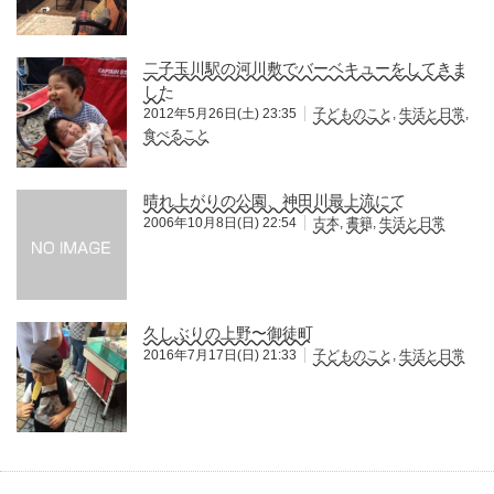
二子玉川駅の河川敷でバーベキューをしてきま
した
2012年5月26日(土) 23:35
子どものこと
,
生活と日常
,
食べること
晴れ上がりの公園、神田川最上流にて
2006年10月8日(日) 22:54
古本
,
書籍
,
生活と日常
久しぶりの上野〜御徒町
2016年7月17日(日) 21:33
子どものこと
,
生活と日常