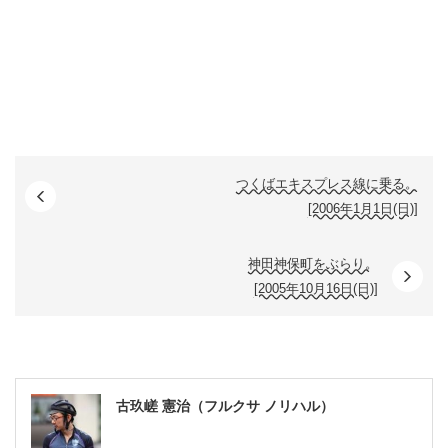
つくばエキスプレス線に乗る。
[2006年1月1日(日)]
神田神保町をぶらり。
[2005年10月16日(日)]
古玖嵯 憲治（フルクサ ノリハル）