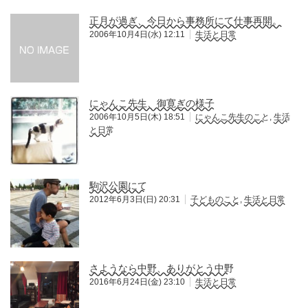
正月が過ぎ、今日から事務所にて仕事再開。
2006年10月4日(水) 12:11
生活と日常
にゃんこ先生、御寛ぎの様子
2006年10月5日(木) 18:51
にゃんこ先生のこと
,
生活
と日常
駒沢公園にて
2012年6月3日(日) 20:31
子どものこと
,
生活と日常
さようなら中野、ありがとう中野
2016年6月24日(金) 23:10
生活と日常