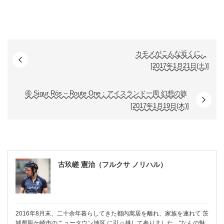
カモメがこんな近くに。
[2017年1月21日(土)]
④ Sigur Rós – Route One：アイスランド一周 幻想の旅
[2017年1月19日(木)]
古玖嵯 憲治（フルクサ ノリハル）
2016年8月末、二十余年暮らしてきた都内寓居を離れ、家族を連れて 茨
城県龍ケ崎市のニュータウン地区 に引っ越して参りました。“なんの魅