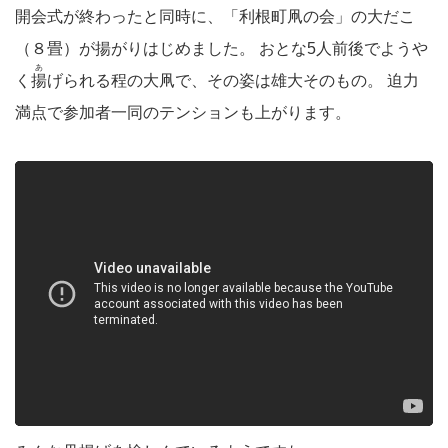
開会式が終わったと同時に、「利根町凧の会」の大だこ
（８畳）が揚がりはじめました。 おとな5人前後でようや
あ
く
揚
げられる程の大凧で、その姿は雄大そのもの。 迫力
満点で参加者一同のテンションも上がります。