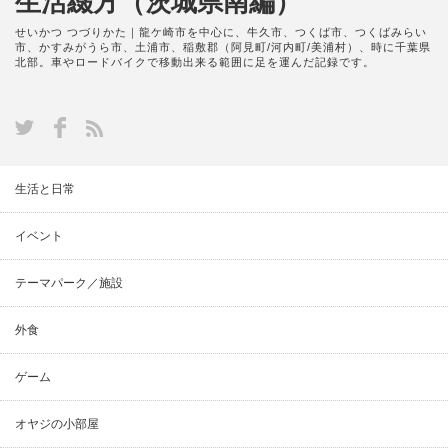
生活綴方（茨城県南編）
せいかつ つづりかた｜龍ケ崎市を中心に、牛久市、つくば市、つくばみらい
市、かすみがうら市、土浦市、稲敷郡（阿見町/河内町/美浦村）、時に千葉県
北部。車やロードバイクで移動出来る範囲に足を運んだ記録です。
生活と日常
イベント
テーマパーク／施設
外食
ゲーム
オヤジの小部屋