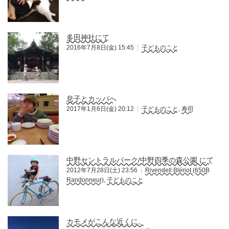
多田神社にて
2016年7月8日(金) 15:45
子どものこと
息子とカッパへ
2017年1月6日(金) 20:12
子どものこと
,
寿司
中野セントラルパーク/中野四季の森公園 にて
2012年7月28日(土) 23:56
Rivendell Blériot (650B
Randonneur)
,
子どものこと
カモメがこんな近くに。