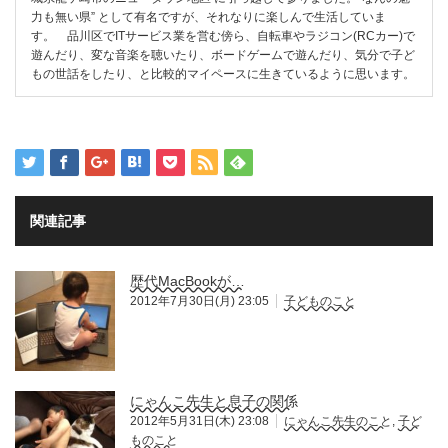
力も無い県” として有名ですが、それなりに楽しんで生活していま
す。 品川区でITサービス業を営む傍ら、自転車やラジコン(RCカー)で
遊んだり、変な音楽を聴いたり、ボードゲームで遊んだり、気分で子ど
もの世話をしたり、と比較的マイペースに生きているように思います。
関連記事
歴代MacBookが…
2012年7月30日(月) 23:05
子どものこと
にゃんこ先生と息子の関係
2012年5月31日(木) 23:08
にゃんこ先生のこと
,
子ど
ものこと