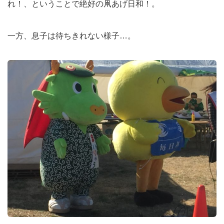
れ！、ということで絶好の凧あげ日和！。
一方、息子は待ちきれない様子…。