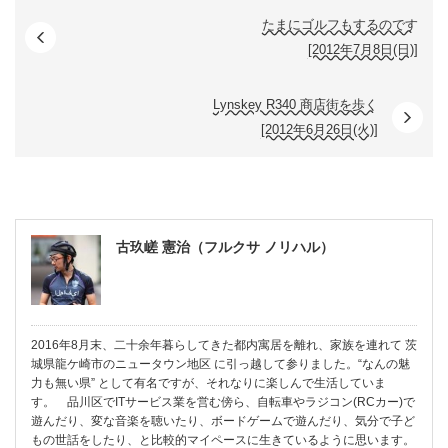
たまにゴルフもするのです
[2012年7月8日(日)]
Lynskey R340 商店街を歩く
[2012年6月26日(火)]
古玖嵯 憲治（フルクサ ノリハル）
2016年8月末、二十余年暮らしてきた都内寓居を離れ、家族を連れて 茨
城県龍ケ崎市のニュータウン地区 に引っ越して参りました。“なんの魅
力も無い県” として有名ですが、それなりに楽しんで生活していま
す。 品川区でITサービス業を営む傍ら、自転車やラジコン(RCカー)で
遊んだり、変な音楽を聴いたり、ボードゲームで遊んだり、気分で子ど
もの世話をしたり、と比較的マイペースに生きているように思います。