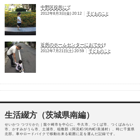
中野区役所にて
2012年8月3日(金) 20:12
子どものこと
近所のホームセンターにおでかけ
2012年7月21日(土) 20:59
子どものこと
生活綴方（茨城県南編）
せいかつ つづりかた｜龍ケ崎市を中心に、牛久市、つくば市、つくばみらい
市、かすみがうら市、土浦市、稲敷郡（阿見町/河内町/美浦村）、時に千葉県
北部。車やロードバイクで移動出来る範囲に足を運んだ記録です。