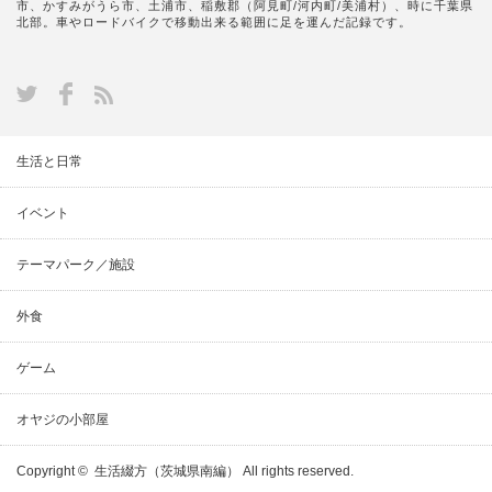
市、かすみがうら市、土浦市、稲敷郡（阿見町/河内町/美浦村）、時に千葉県
北部。車やロードバイクで移動出来る範囲に足を運んだ記録です。
生活と日常
イベント
テーマパーク／施設
外食
ゲーム
オヤジの小部屋
Copyright ©
生活綴方（茨城県南編）
All rights reserved.