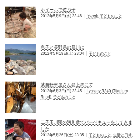
ホイールで遊ぶ子
2012年5月9日(水) 23:46
その他
,
子どものこと
息子と長野県の犀川に
2012年5月19日(土) 23:04
子どものこと
某自転車屋さん@上馬にて
2012年6月3日(日) 23:45
Lynskey R340 (Titanium
Road)
,
子どものこと
二子玉川駅の河川敷でバーベキューをしてきま
した
2012年5月26日(土) 23:35
子どものこと
,
生活と日常
,