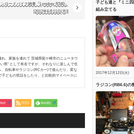
子ども達と『ミニ四
ンロードバイク納車『Lynskey R340』
組み立てる
[2012年6月11日(月)]
を離れ、家族を連れて 茨城県龍ケ崎市のニュータウ
無い県” として有名ですが、それなりに楽しんで生
、自転車やラジコン(RCカー)で遊んだり、変な
2017年12月12日(火)
で子どもの世話をしたり、と比較的マイペースに
ラジコン(RB6.6)の
ket
RSS
feedly