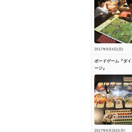
2017年9月4日(月)
ボードゲーム『ダイ
ージ』
2017年6月26日(月)