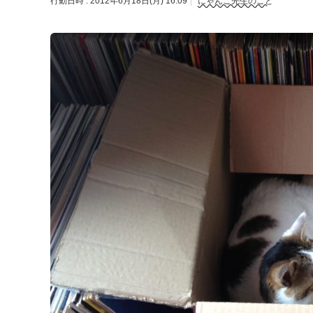
行動日時 :
2012年6月18日(月) 16:09
にゃんこ先生のこと