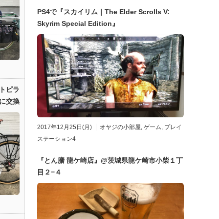
PS4で『スカイリム｜The Elder Scrolls V:
Skyrim Special Edition』
トピラ
に交換
2017年12月25日(月)
オヤジの小部屋
,
ゲーム
,
プレイ
ステーション4
『とん膳 龍ケ崎店』@茨城県龍ケ崎市小柴１丁
目２−４