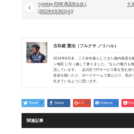
Lynskey R340 商店街を歩く
チタ
[2012年6月26日(火)]
古玖嵯 憲治（フルクサ ノリハル）
2016年8月末、二十余年暮らしてきた都内寓居
ン地区 に引っ越して参りました。“なんの魅力も
活しています。 品川区でITサービス業を営む傍ら
音楽を聴いたり、ボードゲームで遊んだり、気分
生きているように思います。
Tweet
Share
+1
Hatena
Poc
関連記事