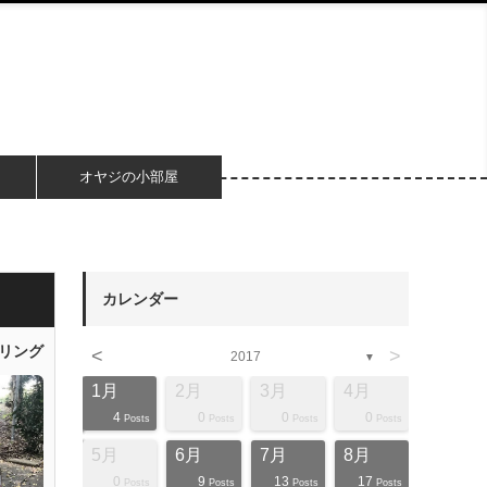
オヤジの小部屋
カレンダー
リング
<
>
2017
▼
4月
4月
4月
4月
4月
4月
4月
4月
4月
1月
2月
3月
4月
2
2
0
0
0
0
0
0
8
4
0
0
0
Posts
Posts
Posts
Posts
Posts
Posts
Posts
Posts
Posts
Posts
Posts
Posts
Posts
8月
8月
8月
8月
8月
8月
8月
8月
8月
5月
6月
7月
8月
5
0
0
0
0
0
0
0
1
0
9
13
17
Posts
Posts
Posts
Posts
Posts
Posts
Posts
Posts
Post
Posts
Posts
Posts
Posts