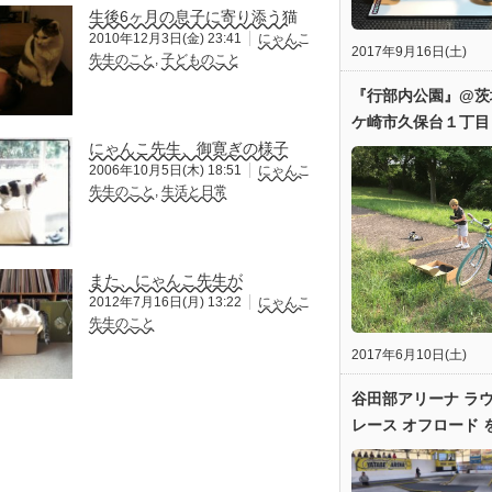
生後6ヶ月の息子に寄り添う猫
2010年12月3日(金) 23:41
にゃんこ
2017年9月16日(土)
先生のこと
,
子どものこと
『行部内公園』@茨
ケ崎市久保台１丁目
にゃんこ先生、御寛ぎの様子
2006年10月5日(木) 18:51
にゃんこ
先生のこと
,
生活と日常
また、にゃんこ先生が
2012年7月16日(月) 13:22
にゃんこ
先生のこと
2017年6月10日(土)
谷田部アリーナ ラ
レース オフロード 