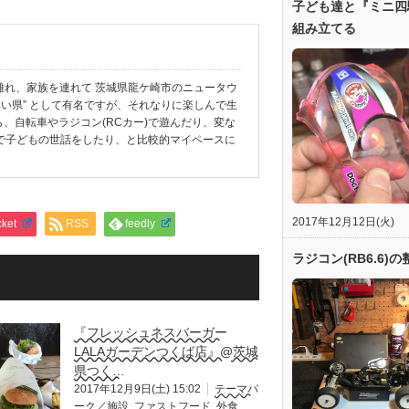
子ども達と『ミニ四
組み立てる
を離れ、家族を連れて 茨城県龍ケ崎市のニュータウ
無い県” として有名ですが、それなりに楽しんで生
、自転車やラジコン(RCカー)で遊んだり、変な
で子どもの世話をしたり、と比較的マイペースに
2017年12月12日(火)
ket
RSS
feedly
ラジコン(RB6.6)の
『フレッシュネスバーガー
LALAガーデンつくば店』@茨城
県つく…
2017年12月9日(土) 15:02
テーマパ
ーク／施設
,
ファストフード
,
外食