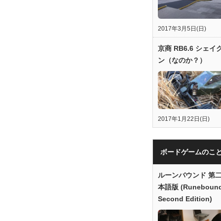
2017年3月5日(日)
京商 RB6.6 シェイ
ン（なのか？）
2017年1月22日(日)
ボードゲームのこ
ルーンバウンド 第二
本語版 (Runeboun
Second Edition)