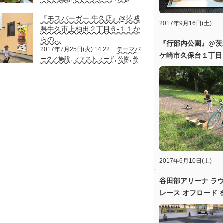
『モスバーガー 牛久店』@茨城
2017年9月16日(土)
県牛久市上柏田２丁目６-１１か
らの…
『行部内公園』@茨
2017年7月25日(火) 14:22
テーマパ
ケ崎市久保台１丁目
ーク／施設
,
ファストフード
,
公園
,
外
2017年6月10日(土)
谷田部アリーナ ラ
レース オフロード 