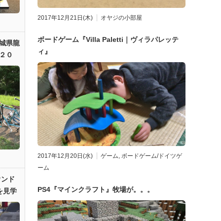
2017年12月21日(木)
オヤジの小部屋
ボードゲーム『Villa Paletti｜ヴィラパレッテ
城県龍
ィ』
２０
2017年12月20日(水)
ゲーム
,
ボードゲーム/ドイツゲ
ーム
ウンド
PS4『マインクラフト』牧場が。。。
を見学