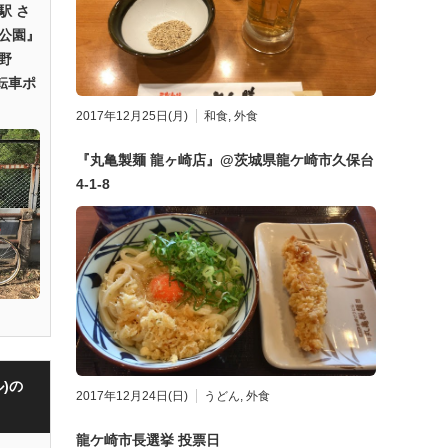
駅 さ
公園』
野
自転車ポ
2017年12月25日(月)
和食
,
外食
『丸亀製麺 龍ヶ崎店』@茨城県龍ケ崎市久保台
4-1-8
ル)の
2017年12月24日(日)
うどん
,
外食
龍ケ崎市長選挙 投票日