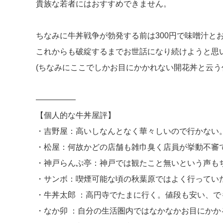
貴族な若者にはおすすめできません。
ちなみに牛丼戦争が勃発する前は300円で味噌汁と
これからも破綻するまでお世話になり続けようと思
(ちなみにここでしかお目にかかれない開花丼と云う
—————
【個人的な牛丼屋評】
・吉野屋：高いしなんとなく華々しいので行かない
・松屋：何故かどの店舗も雑巾臭く店員が挙動不審
・神戸らんぷ亭：神戸では観たこと無いという声も
・サンボ：喫煙可能な頃の秋葉原ではよく行ってい
・牛丼太郎 ：高円寺でたまに行く。値段も安い、で
・なか卯 ：自分の生活圏内ではなかなかお目にか