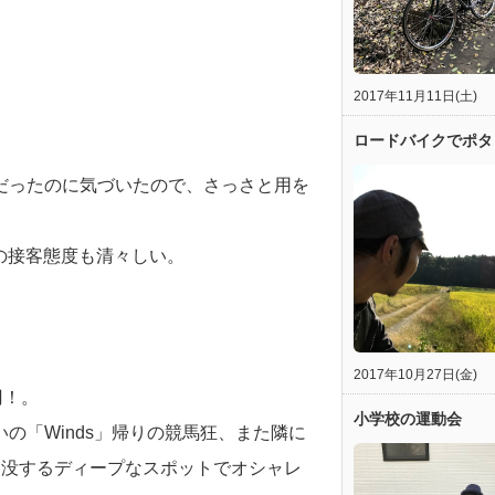
9月
9月
9月
9月
9月
9月
9月
9月
9月
10月
10月
10月
10月
10月
10月
10月
10月
10月
11月
11月
11月
11月
11月
11月
11月
11月
11月
0
0
0
2
0
0
0
0
0
0
0
0
0
0
7
0
0
1
0
0
0
0
0
0
0
0
0
Posts
Posts
Posts
Posts
Posts
Posts
Posts
Posts
Posts
Posts
Posts
Posts
Posts
Posts
Posts
Posts
Posts
Post
Posts
Posts
Posts
Posts
Posts
Posts
Posts
Posts
Posts
2017年11月11日(土)
ロードバイクでポタ
だったのに気づいたので、さっさと用を
員の接客態度も清々しい。
2017年10月27日(金)
円！。
小学校の運動会
の「Winds」帰りの競馬狂、また隣に
出没するディープなスポットでオシャレ