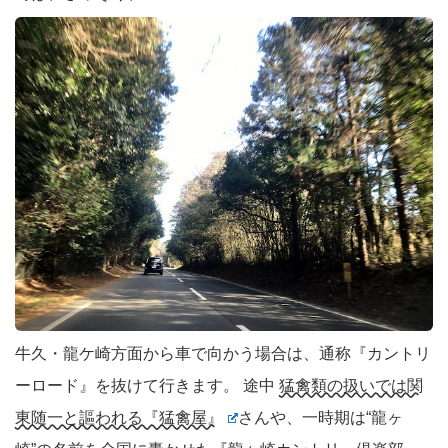
牛久・龍ケ崎方面から車で向かう場合は、通称『カントリ
ーロード』を抜けて行きます。 途中
猛禽類の扱いでは関
東随一と謳われる『猛禽屋』
さんや、一時期は“龍ヶ