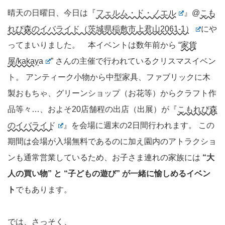
晴天の日曜日、今日は『
フェルム・ド・ノエル
』@
こも
れび森のイバライド（茨城県稲敷市上君山2061-1）
にや
ってまいりました。 本イベントは数年前から “
家貨
屋/kakaya
” さんの主催で行われているクリスマスイベン
ト。 アンティーク小物から中型家具、ファブリックに木
製おもちゃ、グリーンショップ（お花等）からクラフト作
品等々…、およそ20店舗程の出店（出展）が『
こもれび森
のイバライド
』を会場に週末の2日間行われます。 この
期間は会場が入場無料であるのに加え園内のアトラクショ
ンも通常営業しているため、お子さま連れの家族には
“大
人の買い物” と “子どもの遊び” が一緒に愉しめるイベン
ト
でもあります。
では、さっそく、