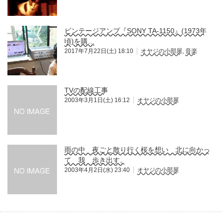
ビンテージアンプ『SONY TA-1150』(1973年
頃)を購…
2017年7月22日(土) 18:10
オヤジの小部屋
,
音楽
TVの配線工事
2003年3月1日(土) 16:12
オヤジの小部屋
雨の中 夜ごと散り行く桜を想い 北に向かっ
て 我 歩き出す。
2003年4月2日(水) 23:40
オヤジの小部屋