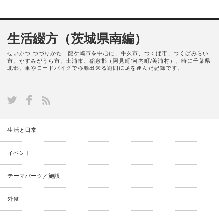
生活綴方（茨城県南編）
せいかつ つづりかた｜龍ケ崎市を中心に、牛久市、つくば市、つくばみらい
市、かすみがうら市、土浦市、稲敷郡（阿見町/河内町/美浦村）、時に千葉県
北部。車やロードバイクで移動出来る範囲に足を運んだ記録です。
生活と日常
イベント
テーマパーク／施設
外食