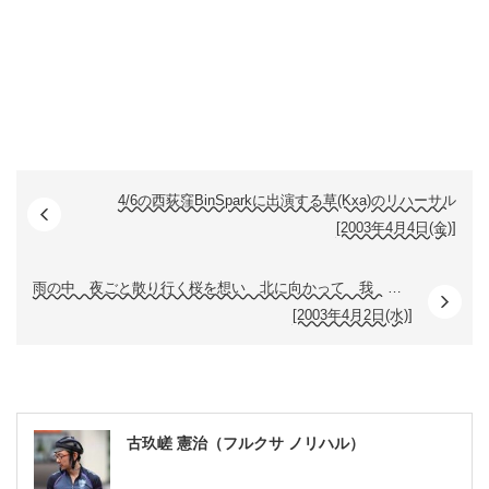
4/6の西荻窪BinSparkに出演する草(Kxa)のリハーサル
[2003年4月4日(金)]
雨の中 夜ごと散り行く桜を想い 北に向かって 我 歩き出す。
[2003年4月2日(水)]
古玖嵯 憲治（フルクサ ノリハル）