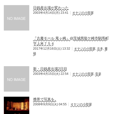
日銭産出場が変わった
2003年4月14日(月) 23:41
オヤジの小部屋
『古書モール 竜ヶ崎』@茨城県龍ケ崎市馴馬町
字上米７５４
2017年12月16日(土) 13:32
オヤジの小部屋
,
古本
,
書
籍
新・日銭産出場2日目
2003年4月15日(火) 22:54
オヤジの小部屋
,
音楽
携帯で写真を。
2008年9月9日(火) 04:55
オヤジの小部屋