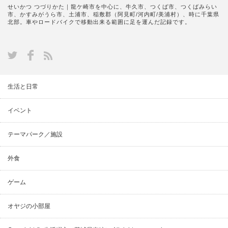
せいかつ つづりかた｜龍ケ崎市を中心に、牛久市、つくば市、つくばみらい
市、かすみがうら市、土浦市、稲敷郡（阿見町/河内町/美浦村）、時に千葉県
北部。車やロードバイクで移動出来る範囲に足を運んだ記録です。
生活と日常
イベント
テーマパーク／施設
外食
ゲーム
オヤジの小部屋