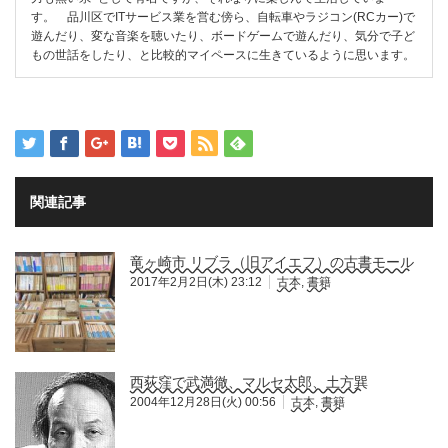
す。 品川区でITサービス業を営む傍ら、自転車やラジコン(RCカー)で
遊んだり、変な音楽を聴いたり、ボードゲームで遊んだり、気分で子ど
もの世話をしたり、と比較的マイペースに生きているように思います。
関連記事
竜ヶ崎市 リブラ（旧アイエフ）の古書モール
2017年2月2日(木) 23:12
古本
,
書籍
西荻窪で武満徹、マルセ太郎、土方巽
2004年12月28日(火) 00:56
古本
,
書籍