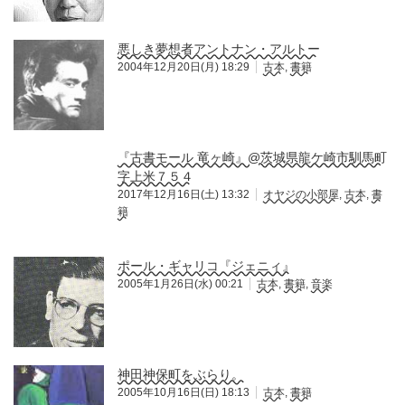
悪しき夢想者アントナン・アルトー
2004年12月20日(月) 18:29
古本
,
書籍
『古書モール 竜ヶ崎』@茨城県龍ケ崎市馴馬町
字上米７５４
2017年12月16日(土) 13:32
オヤジの小部屋
,
古本
,
書
籍
ポール・ギャリコ『ジェニィ』
2005年1月26日(水) 00:21
古本
,
書籍
,
音楽
神田神保町をぶらり。
2005年10月16日(日) 18:13
古本
,
書籍