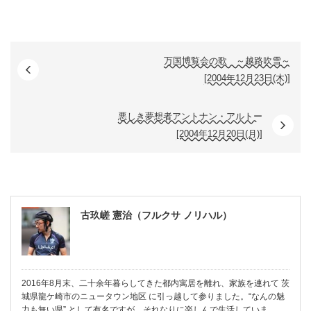
万国博覧会の歌 ～越路吹雪～
[2004年12月23日(木)]
悪しき夢想者アントナン・アルトー
[2004年12月20日(月)]
古玖嵯 憲治（フルクサ ノリハル）
2016年8月末、二十余年暮らしてきた都内寓居を離れ、家族を連れて 茨
城県龍ケ崎市のニュータウン地区 に引っ越して参りました。“なんの魅
力も無い県” として有名ですが、それなりに楽しんで生活していま