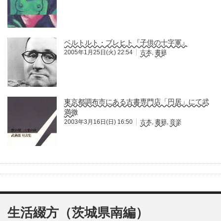
ベルトルト・ブレヒト『子供の十字軍』
2005年1月25日(火) 22:54
古本
,
書籍
東京都調布市にある古書専門店「円居」にて武
満徹
2003年3月16日(日) 16:50
古本
,
書籍
,
音楽
生活綴方（茨城県南編）