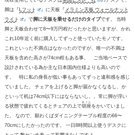
脚は『
Lフット
』に天板『
メラミン天板 ウォールナット
ライト
』で
脚に天板を乗せるだけのタイプ
です。 当時
脚と天板合わせて8〜9万円程だったかと思いますが、かれ
これ10年近く前に購入してずっと使っていたモノです。
これといった不満点はなかったのですが、唯一の不満は
天板を含めた高さが74cm程もある事。 ご当地ベースで
設計されている為か主な日本国内仕様よりも高いので
す。 特に私の身長が低い事もあってずっと違和感を感じ
ていました。 チェアを上げると脚が届かなくなるし、か
といって机は74cm以下にはならないし。。常に脚が浮い
あぐら
る状態で疲れてくるとチェアの上で
胡座
をかいていまし
た。 なので、願わくばダイニングテーブル程度の66〜
70cmにしたかったのです。 一日8時間以上使うデスクに
とって 数センチ差 って影響大なんですよ。