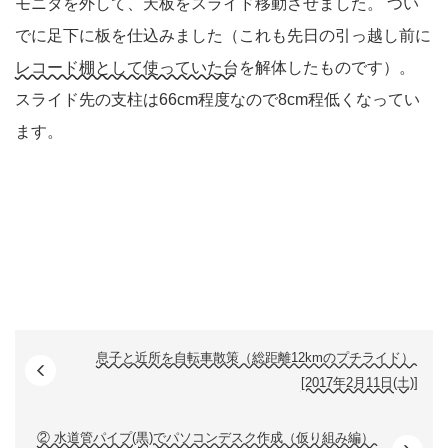
モニタを外して、天板をスライド移動させました。 つい
でに足下に板を仕込みました（これも先日の引っ越し前に
レコード棚として使っていた台
を解体したものです）。
スライド先の支柱は66cm程度なので8cm程低くなってい
ます。
息子と近所を自転車散策（総距離12kmのプチライド）
[2017年2月11日(土)]
② 水道管パイプ(黒)でパソコンデスク作成（仮り組み編）