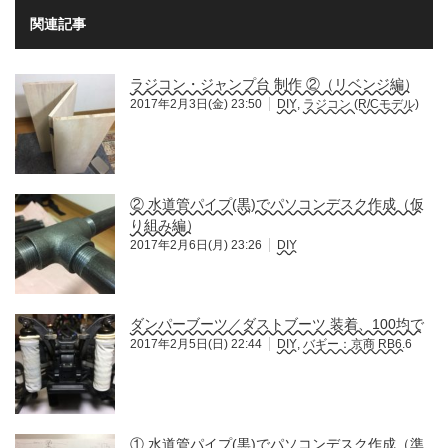
関連記事
ラジコン・ジャンプ台 制作 ②（リベンジ編）
2017年2月3日(金) 23:50
DIY
,
ラジコン (R/Cモデル)
② 水道管パイプ(黒)でパソコンデスク作成（仮
り組み編）
2017年2月6日(月) 23:26
DIY
ダンパーブーツ／ダストブーツ 装着、100均で
2017年2月5日(日) 22:44
DIY
,
バギー：京商 RB6.6
① 水道管パイプ(黒)でパソコンデスク作成（準