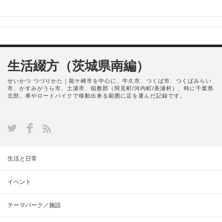
生活綴方（茨城県南編）
せいかつ つづりかた｜龍ケ崎市を中心に、牛久市、つくば市、つくばみらい
市、かすみがうら市、土浦市、稲敷郡（阿見町/河内町/美浦村）、時に千葉県
北部。車やロードバイクで移動出来る範囲に足を運んだ記録です。
生活と日常
イベント
テーマパーク／施設