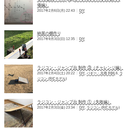
備編）
2017年2月6日(月) 22:43
DIY
納屋の棚作り
2017年9月3日(日) 12:35
DIY
ラジコン・ジャンプ台 制作 ③（チャレンジ編）
2017年2月4日(土) 20:22
DIY
,
バギー：京商 RB6.6
,
ラ
ジコン (R/Cモデル)
ラジコン・ジャンプ台 制作 ①（失敗編）
2017年2月3日(金) 23:34
DIY
,
ラジコン (R/Cモデル)