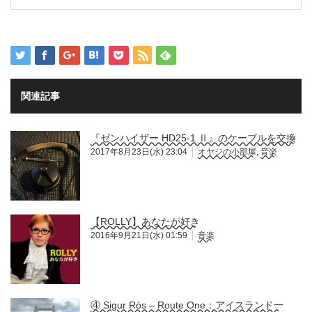
関連記事
『ゼンハイザー HD25-1 Ⅱ』のケーブルを交換
2017年8月23日(水) 23:04
オヤジの小部屋
,
音楽
【ROLLY】あなたが好き
2016年9月21日(水) 01:59
音楽
④ Sigur Rós – Route One：アイスランド一