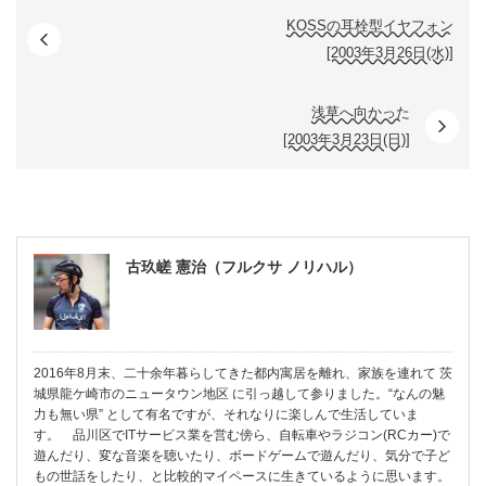
KOSSの耳栓型イヤフォン
[2003年3月26日(水)]
浅草へ向かった
[2003年3月23日(日)]
古玖嵯 憲治（フルクサ ノリハル）
2016年8月末、二十余年暮らしてきた都内寓居を離れ、家族を連れて 茨
城県龍ケ崎市のニュータウン地区 に引っ越して参りました。“なんの魅
力も無い県” として有名ですが、それなりに楽しんで生活していま
す。 品川区でITサービス業を営む傍ら、自転車やラジコン(RCカー)で
遊んだり、変な音楽を聴いたり、ボードゲームで遊んだり、気分で子ど
もの世話をしたり、と比較的マイペースに生きているように思います。