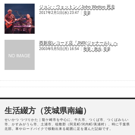
ジョン・ウェットン／John Wetton 死去
2017年2月1日(水) 23:47
音楽
西新宿レコード店『JNR(ジャナール)』へ
2003年5月5日(月) 16:54
散策・散歩
,
音楽
生活綴方（茨城県南編）
せいかつ つづりかた｜龍ケ崎市を中心に、牛久市、つくば市、つくばみらい
市、かすみがうら市、土浦市、稲敷郡（阿見町/河内町/美浦村）、時に千葉県
北部。車やロードバイクで移動出来る範囲に足を運んだ記録です。