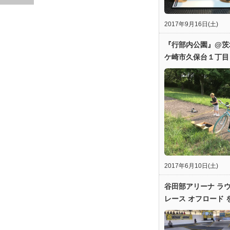
2017年9月16日(土)
『行部内公園』@茨
ケ崎市久保台１丁目
2017年6月10日(土)
谷田部アリーナ ラ
レース オフロード 