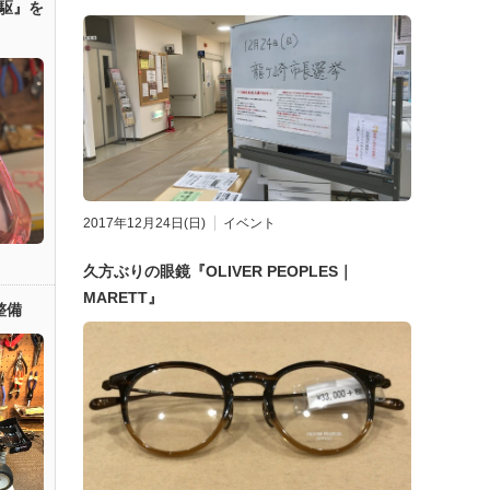
駆』を
2017年12月24日(日)
イベント
久方ぶりの眼鏡『OLIVER PEOPLES｜
MARETT』
整備