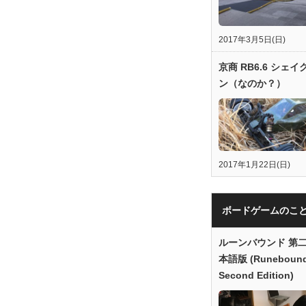
2017年3月5日(日)
京商 RB6.6 シェイ
ン（なのか？）
2017年1月22日(日)
ボードゲームのこ
ルーンバウンド 第二
本語版 (Runeboun
Second Edition)