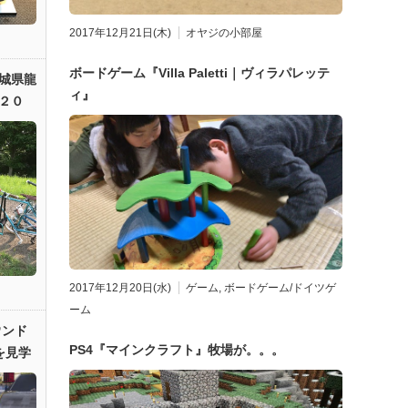
2017年12月21日(木)
オヤジの小部屋
ボードゲーム『Villa Paletti｜ヴィラパレッテ
城県龍
ィ』
２０
2017年12月20日(水)
ゲーム
,
ボードゲーム/ドイツゲ
ーム
ウンド
PS4『マインクラフト』牧場が。。。
を見学