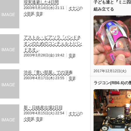
現実逃避した4日間
子ども達と『ミニ四
2003年5月14日(水) 21:11
オヤジの
組み立てる
小部屋
,
音楽
アストル・ピアソラ『バンドネ
オンのためのコンチェルト/バン
ドネオ…
2003年3月28日(金) 19:42
音楽
2017年12月12日(火)
渋谷『青い部屋』での演奏
2003年4月17日(木) 23:55
音楽
ラジコン(RB6.6)の
新・日銭産出場2日目
2003年4月15日(火) 22:54
オヤジの
小部屋
,
音楽