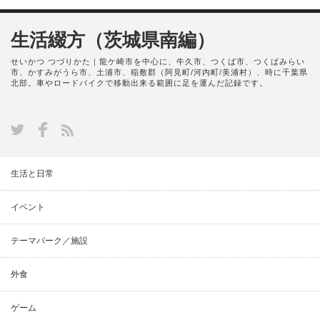
生活綴方（茨城県南編）
せいかつ つづりかた｜龍ケ崎市を中心に、牛久市、つくば市、つくばみらい
市、かすみがうら市、土浦市、稲敷郡（阿見町/河内町/美浦村）、時に千葉県
北部。車やロードバイクで移動出来る範囲に足を運んだ記録です。
生活と日常
イベント
テーマパーク／施設
外食
ゲーム