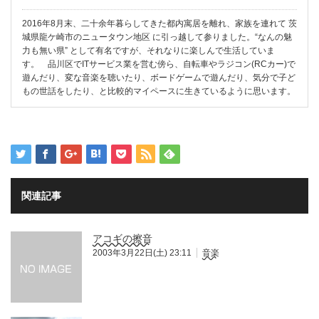
2016年8月末、二十余年暮らしてきた都内寓居を離れ、家族を連れて 茨
城県龍ケ崎市のニュータウン地区 に引っ越して参りました。“なんの魅
力も無い県” として有名ですが、それなりに楽しんで生活していま
す。 品川区でITサービス業を営む傍ら、自転車やラジコン(RCカー)で
遊んだり、変な音楽を聴いたり、ボードゲームで遊んだり、気分で子ど
もの世話をしたり、と比較的マイペースに生きているように思います。
関連記事
アコギの擦音
2003年3月22日(土) 23:11
音楽