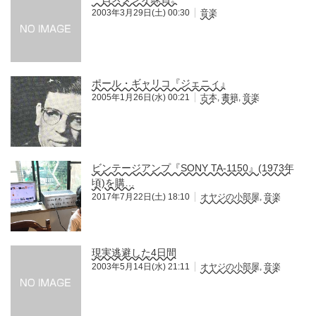
2003年3月29日(土) 00:30
音楽
ポール・ギャリコ『ジェニィ』
2005年1月26日(水) 00:21
古本
,
書籍
,
音楽
ビンテージアンプ『SONY TA-1150』(1973年
頃)を購…
2017年7月22日(土) 18:10
オヤジの小部屋
,
音楽
現実逃避した4日間
2003年5月14日(水) 21:11
オヤジの小部屋
,
音楽