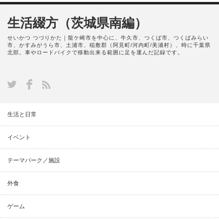
生活綴方（茨城県南編）
せいかつ つづりかた｜龍ケ崎市を中心に、牛久市、つくば市、つくばみらい
市、かすみがうら市、土浦市、稲敷郡（阿見町/河内町/美浦村）、時に千葉県
北部。車やロードバイクで移動出来る範囲に足を運んだ記録です。
生活と日常
イベント
テーマパーク／施設
外食
ゲーム