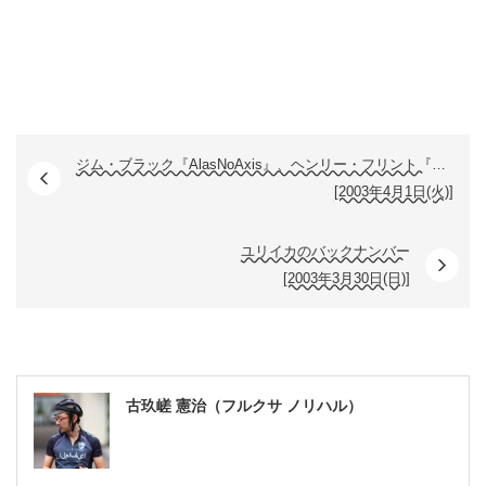
ジム・ブラック『AlasNoAxis』、ヘンリー・フリント『C Tune』
[2003年4月1日(火)]
ユリイカのバックナンバー
[2003年3月30日(日)]
古玖嵯 憲治（フルクサ ノリハル）