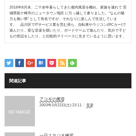
2016年8月末、二十余年暮らしてきた都内寓居を離れ、家族を連れて 茨
城県龍ケ崎市のニュータウン地区 に引っ越して参りました。“なんの魅
力も無い県” として有名ですが、それなりに楽しんで生活していま
す。 品川区でITサービス業を営む傍ら、自転車やラジコン(RCカー)で
遊んだり、変な音楽を聴いたり、ボードゲームで遊んだり、気分で子ど
もの世話をしたり、と比較的マイペースに生きているように思います。
関連記事
アコギの擦音
2003年3月22日(土) 23:11
音楽
一日スタジオ練習。