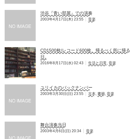
渋谷『青い部屋』での演奏
2003年4月17日(木) 23:55
音楽
CD1500枚/レコード600枚、帰るべく所に帰る
日。
2016年8月17日(水) 02:43
生活と日常
,
音楽
ユリイカのバックナンバー
2003年3月30日(日) 23:55
古本
,
書籍
,
音楽
舞台演奏当日
2003年4月6日(日) 20:34
音楽