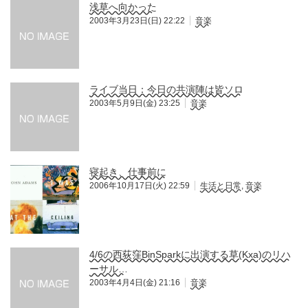
浅草へ向かった
2003年3月23日(日) 22:22
音楽
ライブ当日：今日の共演陣は皆ソロ
2003年5月9日(金) 23:25
音楽
寝起き、仕事前に
2006年10月17日(火) 22:59
生活と日常
,
音楽
4/6の西荻窪BinSparkに出演する草(Kxa)のリハ
ーサル…
2003年4月4日(金) 21:16
音楽