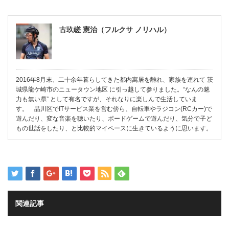
古玖嵯 憲治（フルクサ ノリハル）
2016年8月末、二十余年暮らしてきた都内寓居を離れ、家族を連れて 茨
城県龍ケ崎市のニュータウン地区 に引っ越して参りました。“なんの魅
力も無い県” として有名ですが、それなりに楽しんで生活していま
す。 品川区でITサービス業を営む傍ら、自転車やラジコン(RCカー)で
遊んだり、変な音楽を聴いたり、ボードゲームで遊んだり、気分で子ど
もの世話をしたり、と比較的マイペースに生きているように思います。
関連記事