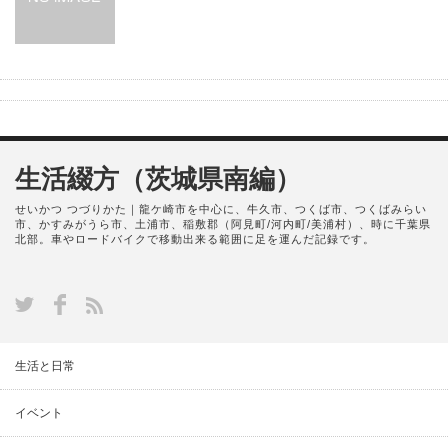
生活綴方（茨城県南編）
せいかつ つづりかた｜龍ケ崎市を中心に、牛久市、つくば市、つくばみらい
市、かすみがうら市、土浦市、稲敷郡（阿見町/河内町/美浦村）、時に千葉県
北部。車やロードバイクで移動出来る範囲に足を運んだ記録です。
生活と日常
イベント