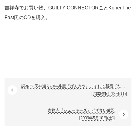
吉祥寺でお買い物、GUILTY CONNECTORことKohei The
Fast氏のCDを購入。
調布市 天神通りの牛丼屋『げんきや』、そして新宿『たつや』
[2003年5月12日(月)]
吉祥寺『シェーキーズ』ピザ食い放題
[2003年5月10日(土)]