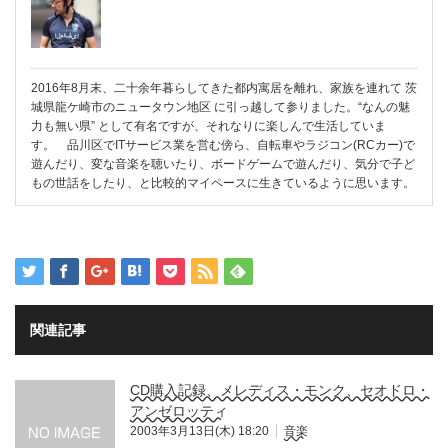
2016年8月末、二十余年暮らしてきた都内寓居を離れ、家族を連れて 茨
城県龍ケ崎市のニュータウン地区 に引っ越して参りました。“なんの魅
力も無い県” として有名ですが、それなりに楽しんで生活していま
す。 品川区でITサービス業を営む傍ら、自転車やラジコン(RCカー)で
遊んだり、変な音楽を聴いたり、ボードゲームで遊んだり、気分で子ど
もの世話をしたり、と比較的マイペースに生きているように思います。
関連記事
CD購入記録、メレディス・モンク、セオドロ・
アンゼロッティ
2003年3月13日(木) 18:20
音楽