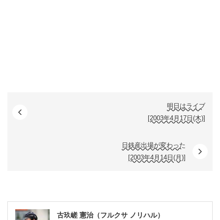
明日はライブ
[2003年4月17日(木)]
日銭産出場が変わった
[2003年4月14日(月)]
古玖嵯 憲治（フルクサ ノリハル）