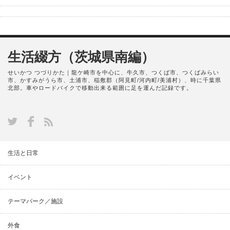
生活綴方（茨城県南編）
せいかつ つづりかた｜龍ケ崎市を中心に、牛久市、つくば市、つくばみらい
市、かすみがうら市、土浦市、稲敷郡（阿見町/河内町/美浦村）、時に千葉県
北部。車やロードバイクで移動出来る範囲に足を運んだ記録です。
生活と日常
イベント
テーマパーク／施設
外食