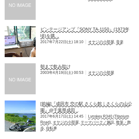
ビンテージアンプ『SONY TA-1150』(1973年
頃)を購…
2017年7月22日(土) 18:10
オヤジの小部屋
,
音楽
朝まで飲み耽け
2003年4月19日(土) 00:53
オヤジの小部屋
[前編]『成田市 空の駅 さくら館｜さくらの山公
園』@千葉県成田…
2017年6月17日(土) 14:45
Lynskey R340 (Titanium
Road)
,
オヤジの小部屋
,
テーマパーク／施設
,
散策・散
歩
,
自転車