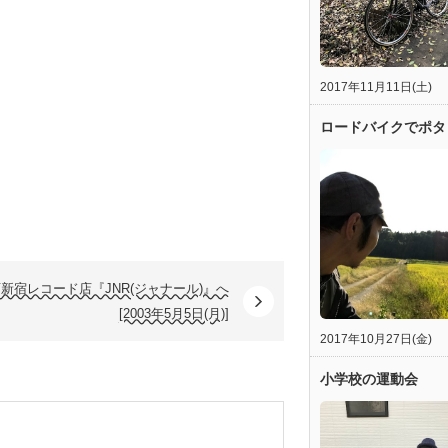
9月
9月
9月
9月
9月
9月
9月
9月
9月
10月
10月
10月
10月
10月
10月
10月
10月
10月
11月
11月
11月
11月
11月
11月
11月
11月
11月
0
0
0
2
0
0
0
0
0
0
0
0
0
0
7
0
0
1
0
0
0
0
0
0
0
0
0
Posts
Posts
Posts
Posts
Posts
Posts
Posts
Posts
Posts
Posts
Posts
Posts
Posts
Posts
Posts
Posts
Posts
Post
Posts
Posts
Posts
Posts
Posts
Posts
Posts
Posts
Posts
2017年11月11日(土)
ロードバイクでポタ
新宿レコード店『JNR(ジャナール)』へ
[2003年5月5日(月)]
2017年10月27日(金)
小学校の運動会