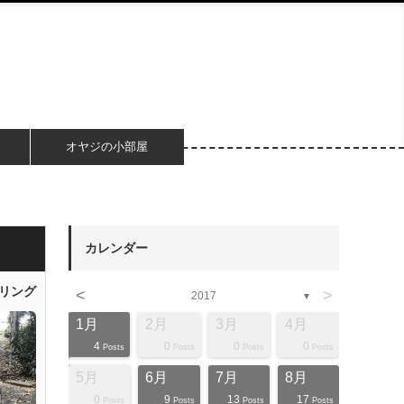
オヤジの小部屋
カレンダー
リング
<
>
2017
▼
4月
4月
4月
4月
4月
4月
4月
4月
4月
1月
2月
3月
4月
2
2
0
0
0
0
0
0
8
4
0
0
0
Posts
Posts
Posts
Posts
Posts
Posts
Posts
Posts
Posts
Posts
Posts
Posts
Posts
8月
8月
8月
8月
8月
8月
8月
8月
8月
5月
6月
7月
8月
5
0
0
0
0
0
0
0
1
0
9
13
17
Posts
Posts
Posts
Posts
Posts
Posts
Posts
Posts
Post
Posts
Posts
Posts
Posts