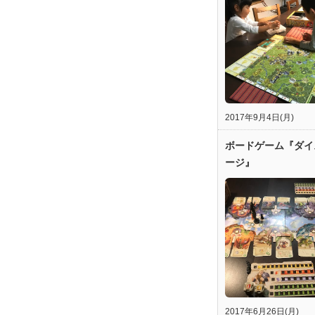
2017年9月4日(月)
ボードゲーム『ダイ
ージ』
2017年6月26日(月)