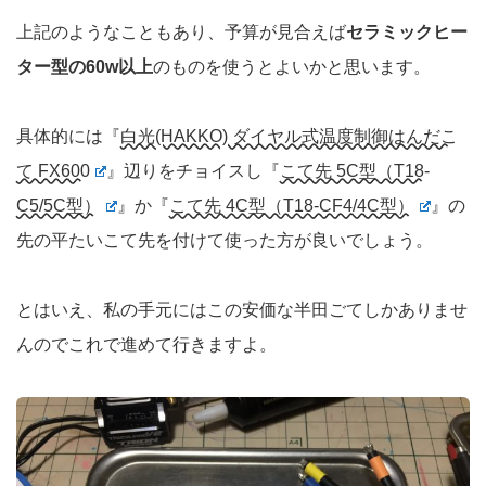
上記のようなこともあり、予算が見合えば
セラミックヒー
ター型の60w以上
のものを使うとよいかと思います。
具体的には『
白光(HAKKO) ダイヤル式温度制御はんだこ
て FX600
』辺りをチョイスし『
こて先 5C型（T18-
C5/5C型）
』か『
こて先 4C型（T18-CF4/4C型）
』の
先の平たいこて先を付けて使った方が良いでしょう。
とはいえ、私の手元にはこの安価な半田ごてしかありませ
んのでこれで進めて行きますよ。