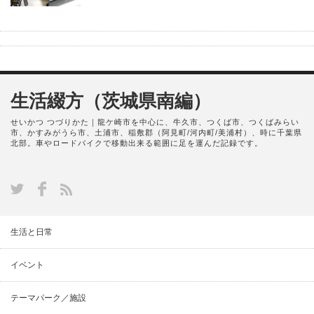
生活綴方（茨城県南編）
せいかつ つづりかた｜龍ケ崎市を中心に、牛久市、つくば市、つくばみらい
市、かすみがうら市、土浦市、稲敷郡（阿見町/河内町/美浦村）、時に千葉県
北部。車やロードバイクで移動出来る範囲に足を運んだ記録です。
生活と日常
イベント
テーマパーク／施設