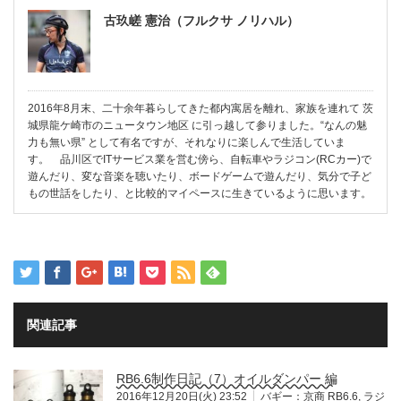
古玖嵯 憲治（フルクサ ノリハル）
2016年8月末、二十余年暮らしてきた都内寓居を離れ、家族を連れて 茨
城県龍ケ崎市のニュータウン地区 に引っ越して参りました。“なんの魅
力も無い県” として有名ですが、それなりに楽しんで生活していま
す。 品川区でITサービス業を営む傍ら、自転車やラジコン(RCカー)で
遊んだり、変な音楽を聴いたり、ボードゲームで遊んだり、気分で子ど
もの世話をしたり、と比較的マイペースに生きているように思います。
関連記事
RB6.6制作日記（7）オイルダンパー 編
2016年12月20日(火) 23:52
バギー：京商 RB6.6
,
ラジ