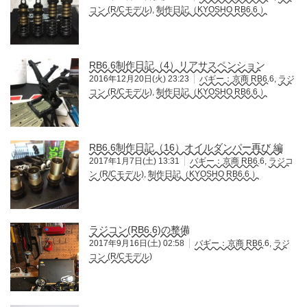
コン (R/Cモデル)
,
制作日記（KYOSHO RB6.6 ）
RB6.6制作日記（4）リアサスペンション
2016年12月20日(火) 23:23
バギー：京商 RB6.6
,
ラジ
コン (R/Cモデル)
,
制作日記（KYOSHO RB6.6 ）
RB6.6制作日記（16）オイルダンパー再び 編
2017年1月7日(土) 13:31
バギー：京商 RB6.6
,
ラジコ
ン (R/Cモデル)
,
制作日記（KYOSHO RB6.6 ）
ラジコン(RB6.6)の整備
2017年9月16日(土) 02:58
バギー：京商 RB6.6
,
ラジ
コン (R/Cモデル)