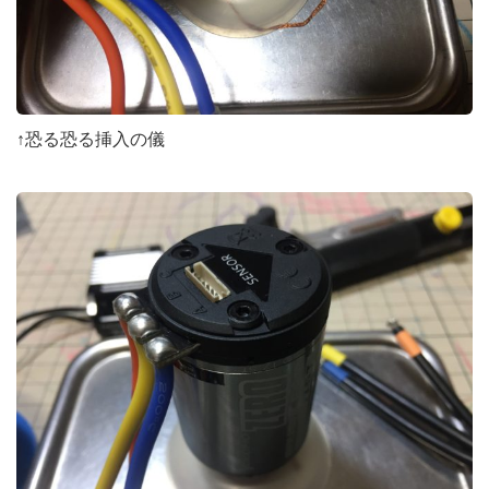
↑恐る恐る挿入の儀