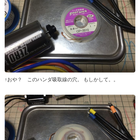
↑おや？ このハンダ吸取線の穴。 もしかして。。