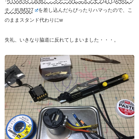
↑
KYOSHO（京商）：スチールピニオンギヤ(27T)1/48ピッ
チ／#UM327
を差し込んだらぴったりハマったので、こ
のままスタンド代わりにw
失礼、いきなり脇道に反れてしまいました・・・。