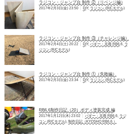
ラジコン・ジャンプ台 制作 ②（リベンジ編）
2017年2月3日(金) 23:50
DIY
,
ラジコン (R/Cモデル)
ラジコン・ジャンプ台 制作 ③（チャレンジ編）
2017年2月4日(土) 20:22
DIY
,
バギー：京商 RB6.6
,
ラ
ジコン (R/Cモデル)
ラジコン・ジャンプ台 制作 ①（失敗編）
2017年2月3日(金) 23:34
DIY
,
ラジコン (R/Cモデル)
RB6.6制作日記（20）ボディ塗装完成 編
2017年1月12日(木) 23:02
バギー：京商 RB6.6
,
ラジ
コン (R/Cモデル)
,
制作日記（KYOSHO RB6.6 ）