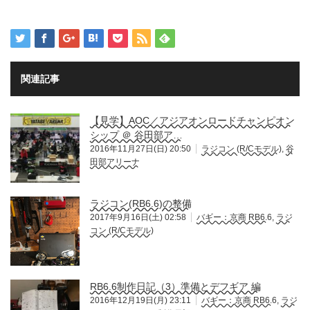
関連記事
【見学】AOC／アジアオンロードチャンピオン
シップ ＠ 谷田部ア…
2016年11月27日(日) 20:50
ラジコン (R/Cモデル)
,
谷
田部アリーナ
ラジコン(RB6.6)の整備
2017年9月16日(土) 02:58
バギー：京商 RB6.6
,
ラジ
コン (R/Cモデル)
RB6.6制作日記（3）準備とデフギア 編
2016年12月19日(月) 23:11
バギー：京商 RB6.6
,
ラジ