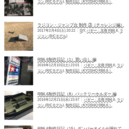
コン (R/Cモデル)
,
制作日記（KYOSHO RB6.6 ）
ラジコン・ジャンプ台 制作 ③（チャレンジ編）
2017年2月4日(土) 20:22
DIY
,
バギー：京商 RB6.6
,
ラ
ジコン (R/Cモデル)
RB6.6制作日記（1）買い出し 編
2016年12月10日(土) 23:01
バギー：京商 RB6.6
,
ラジ
コン (R/Cモデル)
,
制作日記（KYOSHO RB6.6 ）
RB6.6制作日記（8）バッテリーホルダー 編
2016年12月21日(水) 23:47
バギー：京商 RB6.6
,
ラジ
コン (R/Cモデル)
,
制作日記（KYOSHO RB6.6 ）
RB6.6制作日記（15）ダンパーオイルが漏れて