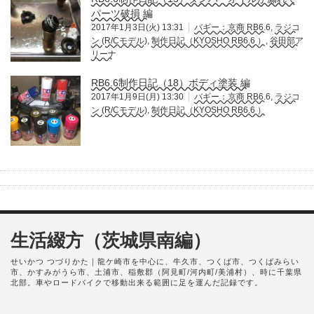
パーツ破損 編
2017年1月3日(火) 13:31
バギー：京商 RB6.6
,
ラジコ
ン (R/Cモデル)
,
制作日記（KYOSHO RB6.6 ）
,
谷田部ア
リーナ
RB6.6制作日記（18）ボディ塗装 編
2017年1月9日(月) 13:30
バギー：京商 RB6.6
,
ラジコ
ン (R/Cモデル)
,
制作日記（KYOSHO RB6.6 ）
生活綴方（茨城県南編）
せいかつ つづりかた｜龍ケ崎市を中心に、牛久市、つくば市、つくばみらい
市、かすみがうら市、土浦市、稲敷郡（阿見町/河内町/美浦村）、時に千葉県
北部。車やロードバイクで移動出来る範囲に足を運んだ記録です。