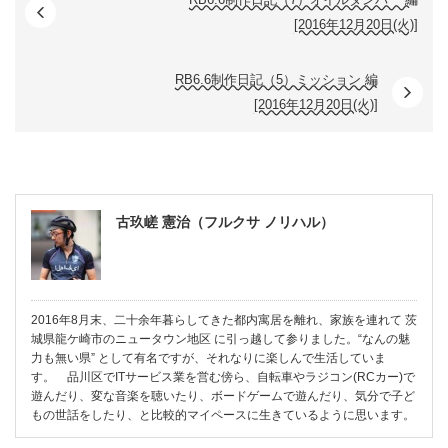
[2016年12月20日(火)]
RB6.6制作日記（5）ミッション 編
[2016年12月20日(火)]
古玖嵯 憲治（フルクサ ノリハル）
2016年8月末、二十余年暮らしてきた都内寓居を離れ、家族を連れて 茨
城県龍ケ崎市のニュータウン地区 に引っ越して参りました。“なんの魅
力も無い県” として有名ですが、それなりに楽しんで生活していま
す。 品川区でITサービス業を営む傍ら、自転車やラジコン(RCカー)で
遊んだり、変な音楽を聴いたり、ボードゲームで遊んだり、気分で子ど
もの世話をしたり、と比較的マイペースに生きているように思います。