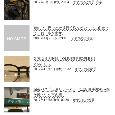
2017年8月23日(水) 23:04
オヤジの小部屋
,
音楽
雨の中 夜ごと散り行く桜を想い 北に向かっ
て 我 歩き出す。
2003年4月2日(水) 23:40
オヤジの小部屋
久方ぶりの眼鏡『OLIVER PEOPLES｜
MARETT』
2017年12月21日(木) 16:32
オヤジの小部屋
深夜バス『土浦リレー号』（1:15 取手駅発〜龍
ケ崎・牛久市内経…
2017年12月8日(金) 02:59
オヤジの小部屋