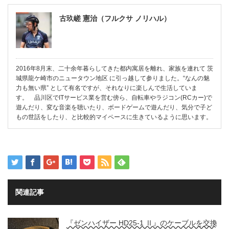
古玖嵯 憲治（フルクサ ノリハル）
2016年8月末、二十余年暮らしてきた都内寓居を離れ、家族を連れて 茨
城県龍ケ崎市のニュータウン地区 に引っ越して参りました。“なんの魅
力も無い県” として有名ですが、それなりに楽しんで生活していま
す。 品川区でITサービス業を営む傍ら、自転車やラジコン(RCカー)で
遊んだり、変な音楽を聴いたり、ボードゲームで遊んだり、気分で子ど
もの世話をしたり、と比較的マイペースに生きているように思います。
関連記事
『ゼンハイザー HD25-1 Ⅱ』のケーブルを交換