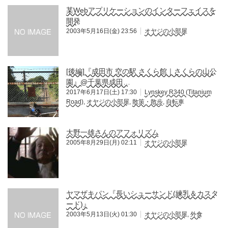
某Webアプリケーションのインターフェイスを
開発
2003年5月16日(金) 23:56
オヤジの小部屋
[後編]『成田市 空の駅 さくら館｜さくらの山公
園』@千葉県成田…
2017年6月17日(土) 17:30
Lynskey R340 (Titanium
Road)
,
オヤジの小部屋
,
散策・散歩
,
自転車
大野一雄さんのアフォリズム
2005年8月29日(月) 02:11
オヤジの小部屋
ヤマザキパン『長いシューサンド(練乳＆カスタ
ード)』
2003年5月13日(火) 01:30
オヤジの小部屋
,
外食