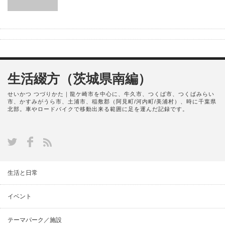
生活綴方（茨城県南編）
せいかつ つづりかた｜龍ケ崎市を中心に、牛久市、つくば市、つくばみらい
市、かすみがうら市、土浦市、稲敷郡（阿見町/河内町/美浦村）、時に千葉県
北部。車やロードバイクで移動出来る範囲に足を運んだ記録です。
生活と日常
イベント
テーマパーク／施設