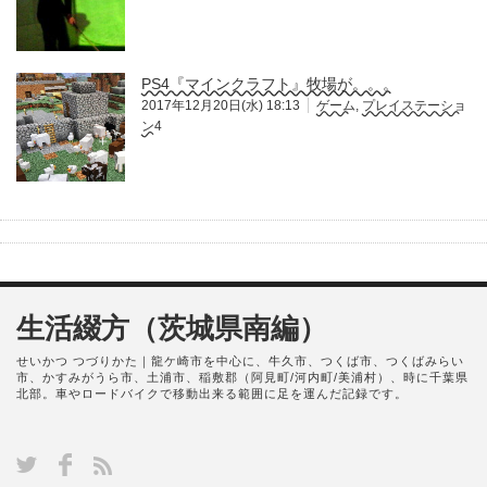
PS4『マインクラフト』牧場が。。。
2017年12月20日(水) 18:13
ゲーム
,
プレイステーショ
ン4
生活綴方（茨城県南編）
せいかつ つづりかた｜龍ケ崎市を中心に、牛久市、つくば市、つくばみらい
市、かすみがうら市、土浦市、稲敷郡（阿見町/河内町/美浦村）、時に千葉県
北部。車やロードバイクで移動出来る範囲に足を運んだ記録です。