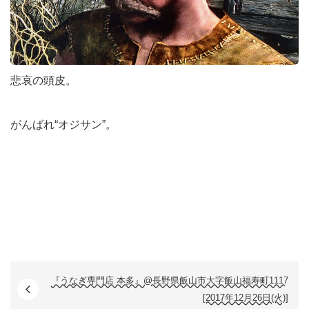
悲哀の頭皮。
がんばれ“オジサン”。
『うなぎ専門店 本多』@長野県飯山市大字飯山福寿町1117
[2017年12月26日(火)]