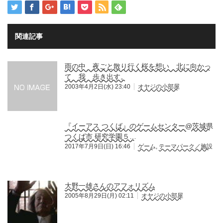
関連記事
雨の中 夜ごと散り行く桜を想い 北に向かっ
て 我 歩き出す。
2003年4月2日(水) 23:40
オヤジの小部屋
『イーアス つくば』のゲームセンター@茨城県
つくば市 研究学園５…
2017年7月9日(日) 16:46
ゲーム
,
テーマパーク／施設
大野一雄さんのアフォリズム
2005年8月29日(月) 02:11
オヤジの小部屋