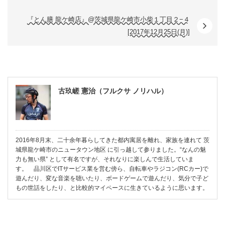
『とん膳 龍ケ崎店』@茨城県龍ケ崎市小柴１丁目２−４
[2017年12月25日(月)]
古玖嵯 憲治（フルクサ ノリハル）
2016年8月末、二十余年暮らしてきた都内寓居を離れ、家族を連れて 茨
城県龍ケ崎市のニュータウン地区 に引っ越して参りました。“なんの魅
力も無い県” として有名ですが、それなりに楽しんで生活していま
す。 品川区でITサービス業を営む傍ら、自転車やラジコン(RCカー)で
遊んだり、変な音楽を聴いたり、ボードゲームで遊んだり、気分で子ど
もの世話をしたり、と比較的マイペースに生きているように思います。