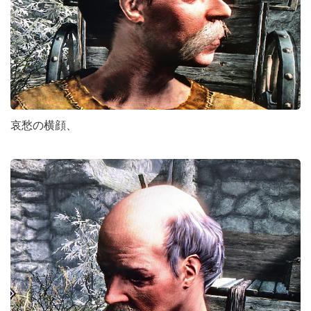
哀愁の横顔、