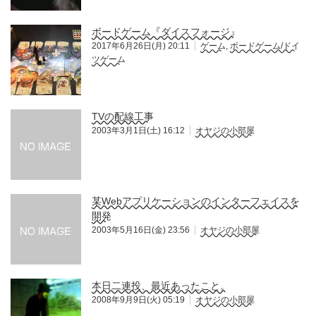
ボードゲーム『ダイスフォージ』
2017年6月26日(月) 20:11
ゲーム
,
ボードゲーム/ドイ
ツゲーム
TVの配線工事
2003年3月1日(土) 16:12
オヤジの小部屋
某Webアプリケーションのインターフェイスを
開発
2003年5月16日(金) 23:56
オヤジの小部屋
本日二連投、最近あったこと。
2008年9月9日(火) 05:19
オヤジの小部屋