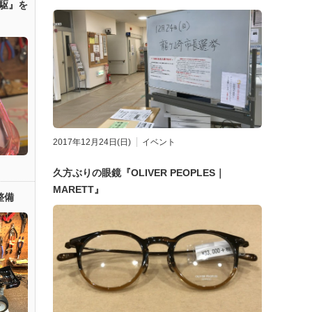
駆』を
2017年12月24日(日)
イベント
久方ぶりの眼鏡『OLIVER PEOPLES｜
MARETT』
整備