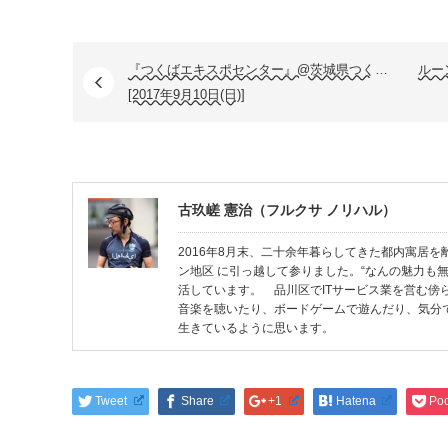
『つくばエキスポセンター』@茨城県つくば市吾妻
[2017年9月10日(日)]
古玖嵯 憲治（フルクサ ノリハル）
2016年8月末、二十余年暮らしてきた都内寓居
ン地区 に引っ越して参りました。“なんの魅力も
活しています。 品川区でITサービス業を営む傍ら
音楽を聴いたり、ボードゲームで遊んだり、気分
生きているように思います。
Tweet
Share
+1
Hatena
Poc