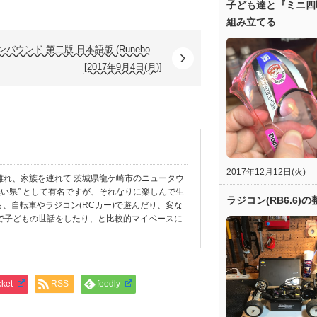
子ども達と『ミニ四
組み立てる
ルーンバウンド 第二版 日本語版 (Runebound Second Edition)
[2017年9月4日(月)]
2017年12月12日(火)
を離れ、家族を連れて 茨城県龍ケ崎市のニュータウ
無い県” として有名ですが、それなりに楽しんで生
ラジコン(RB6.6)の
、自転車やラジコン(RCカー)で遊んだり、変な
で子どもの世話をしたり、と比較的マイペースに
ket
RSS
feedly