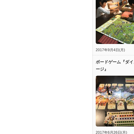
2017年9月4日(月)
ボードゲーム『ダイ
ージ』
2017年6月26日(月)