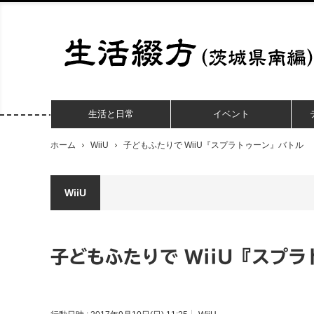
生活と日常
イベント
ホーム
WiiU
子どもふたりで WiiU『スプラトゥーン』バトル
WiiU
子どもふたりで WiiU『スプ