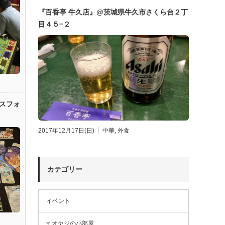
『百香亭 牛久店』@茨城県牛久市さくら台２丁
目４５−２
スフォ
2017年12月17日(日)
中華
,
外食
カテゴリー
イベント
オヤジの小部屋