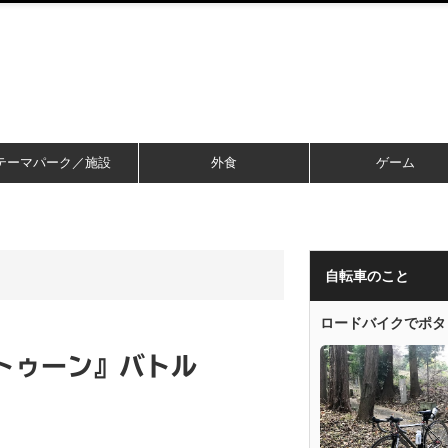
テーマパーク／施設
外食
ゲーム
自転車のこと
ロードバイクでポタ
1月
1月
1月
1月
1月
1月
1月
1月
1月
2月
2月
2月
2月
2月
2月
2月
2月
2月
3月
3月
3月
3月
3月
3月
3月
3月
3月
ラトゥーン』バトル
0
0
0
0
3
0
0
0
1
0
0
0
0
0
0
0
0
1
0
0
0
0
0
1
1
1
1
Posts
Posts
Posts
Posts
Posts
Posts
Posts
Posts
Post
Posts
Posts
Posts
Posts
Posts
Posts
Posts
Posts
Post
Posts
Posts
Posts
Posts
Posts
Post
Post
Post
Post
5月
5月
5月
5月
5月
5月
5月
5月
5月
6月
6月
6月
6月
6月
6月
6月
6月
6月
7月
7月
7月
7月
7月
7月
7月
7月
7月
0
2
0
0
0
0
0
0
3
2
0
0
0
0
0
0
0
1
4
0
0
0
0
0
0
0
0
Posts
Posts
Posts
Posts
Posts
Posts
Posts
Posts
Posts
Posts
Posts
Posts
Posts
Posts
Posts
Posts
Posts
Post
Posts
Posts
Posts
Posts
Posts
Posts
Posts
Posts
Posts