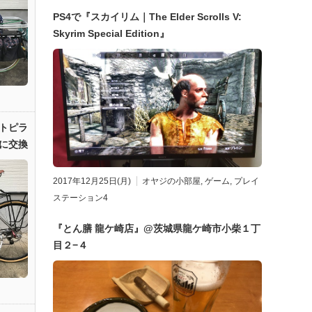
PS4で『スカイリム｜The Elder Scrolls V:
Skyrim Special Edition』
トピラ
に交換
2017年12月25日(月)
オヤジの小部屋
,
ゲーム
,
プレイ
ステーション4
『とん膳 龍ケ崎店』@茨城県龍ケ崎市小柴１丁
目２−４