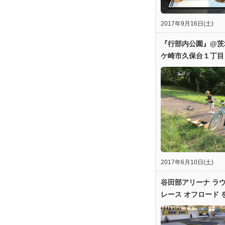
2017年9月16日(土)
『行部内公園』@茨
ケ崎市久保台１丁目
2017年6月10日(土)
谷田部アリーナ ラ
レース オフロード 