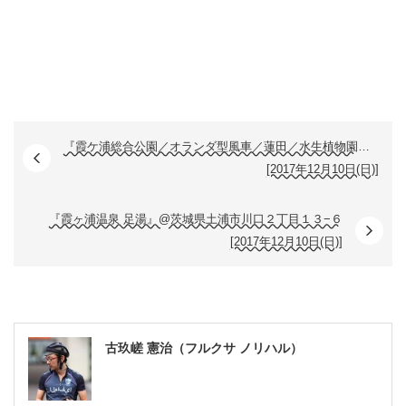
『霞ケ浦総合公園／オランダ型風車／蓮田／水生植物園』@茨城県土浦市大岩田1051
[2017年12月10日(日)]
『霞ヶ浦温泉 足湯』@茨城県土浦市川口２丁目１３−６
[2017年12月10日(日)]
古玖嵯 憲治（フルクサ ノリハル）