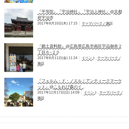
『平等院』『宇治神社』『宇治上神社』@京都
府宇治市
2017年8月10日(木) 17:15
テーマパーク／施設
『郷土資料館』@広島県広島市南区宇品御幸２
丁目６−２０
2017年8月11日(金) 11:24
イベント
,
テーマパーク／
施設
『フェルム・ド・ノエル｜アンティークマーケ
ット』@こもれび森のイ…
2017年12月17日(日) 14:09
イベント
,
テーマパーク／
施設