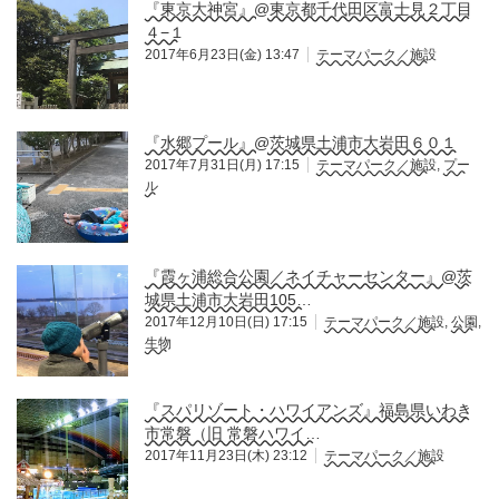
『東京大神宮』@東京都千代田区富士見２丁目
４−１
2017年6月23日(金) 13:47
テーマパーク／施設
『水郷プール』@茨城県土浦市大岩田６０１
2017年7月31日(月) 17:15
テーマパーク／施設
,
プー
ル
『霞ヶ浦総合公園／ネイチャーセンター』@茨
城県土浦市大岩田105…
2017年12月10日(日) 17:15
テーマパーク／施設
,
公園
,
生物
『スパリゾート・ハワイアンズ』福島県いわき
市常磐（旧 常磐ハワイ…
2017年11月23日(木) 23:12
テーマパーク／施設