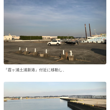
『霞ヶ浦土浦新港』付近に移動し、