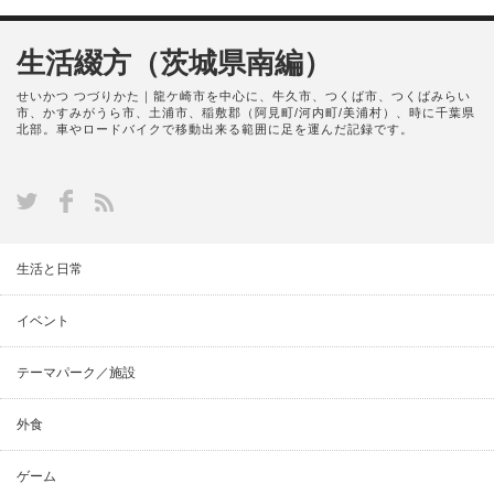
生活綴方（茨城県南編）
せいかつ つづりかた｜龍ケ崎市を中心に、牛久市、つくば市、つくばみらい
市、かすみがうら市、土浦市、稲敷郡（阿見町/河内町/美浦村）、時に千葉県
北部。車やロードバイクで移動出来る範囲に足を運んだ記録です。
生活と日常
イベント
テーマパーク／施設
外食
ゲーム