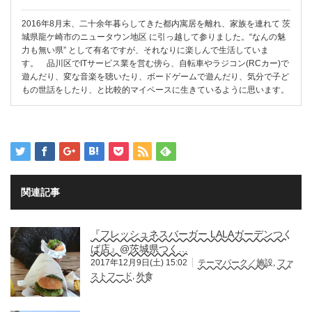
2016年8月末、二十余年暮らしてきた都内寓居を離れ、家族を連れて 茨
城県龍ケ崎市のニュータウン地区 に引っ越して参りました。“なんの魅
力も無い県” として有名ですが、それなりに楽しんで生活していま
す。 品川区でITサービス業を営む傍ら、自転車やラジコン(RCカー)で
遊んだり、変な音楽を聴いたり、ボードゲームで遊んだり、気分で子ど
もの世話をしたり、と比較的マイペースに生きているように思います。
関連記事
『フレッシュネスバーガー LALAガーデンつく
ば店』@茨城県つく…
2017年12月9日(土) 15:02
テーマパーク／施設
,
ファ
ストフード
,
外食