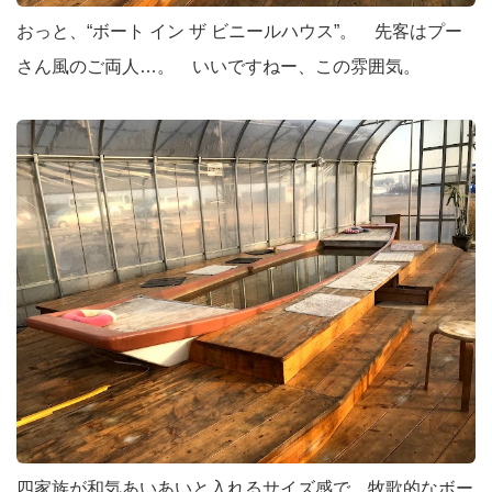
おっと、“ボート イン ザ ビニールハウス”。 先客はプー
さん風のご両人…。 いいですねー、この雰囲気。
四家族が和気あいあいと入れるサイズ感で、牧歌的なボー