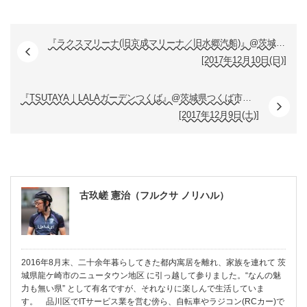
『ラクスマリーナ(旧京成マリーナ／旧水郷汽船)』@茨城県土浦市川口２丁目１３−６
[2017年12月10日(日)]
『TSUTAYA｜LALAガーデンつくば』@茨城県つくば市小野崎千駄苅２７８−１
[2017年12月9日(土)]
古玖嵯 憲治（フルクサ ノリハル）
2016年8月末、二十余年暮らしてきた都内寓居を離れ、家族を連れて 茨
城県龍ケ崎市のニュータウン地区 に引っ越して参りました。“なんの魅
力も無い県” として有名ですが、それなりに楽しんで生活していま
す。 品川区でITサービス業を営む傍ら、自転車やラジコン(RCカー)で