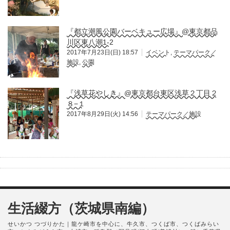
『都立潮風公園バーベキュー広場』@東京都品
川区東八潮1-2
2017年7月23日(日) 18:57
イベント
,
テーマパーク／
施設
,
公園
『浅草花やしき』@東京都台東区浅草２丁目２
８−１
2017年8月29日(火) 14:56
テーマパーク／施設
生活綴方（茨城県南編）
せいかつ つづりかた｜龍ケ崎市を中心に、牛久市、つくば市、つくばみらい