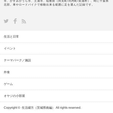
市、かすみがうら市、土浦市、稲敷郡（阿見町/河内町/美浦村）、時に千葉県
北部。車やロードバイクで移動出来る範囲に足を運んだ記録です。
生活と日常
イベント
テーマパーク／施設
外食
ゲーム
オヤジの小部屋
Copyright ©
生活綴方（茨城県南編）
All rights reserved.