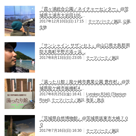
『霞ヶ浦総合公園／ネイチャーセンター』@茨
城県土浦市大岩田105…
2017年12月10日(日) 17:15
テーマパーク／施設
,
公園
,
生物
『サンシャイン サザンセト』@山口県大島郡周
防大島町平野片添ヶ浜…
2017年8月13日(日) 23:05
テーマパーク／施設
『湯ったり館｜龍ケ崎市農業公園 豊作村』@茨
城県龍ケ崎市板橋町4…
2017年8月25日(金) 16:41
Lynskey R340 (Titanium
Road)
,
テーマパーク／施設
,
散策・散歩
『茨城県自然博物館』@茨城県坂東市大崎７０
０
2017年7月16日(日) 16:30
テーマパーク／施設