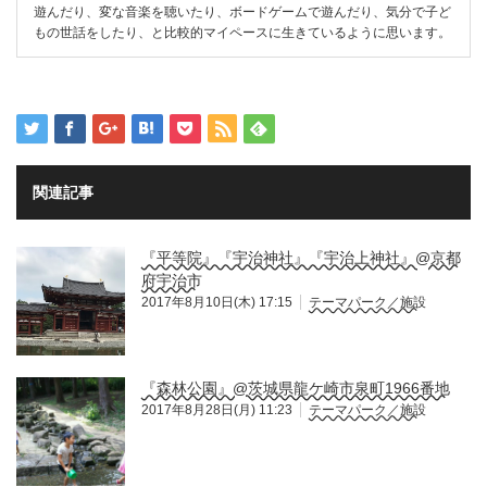
遊んだり、変な音楽を聴いたり、ボードゲームで遊んだり、気分で子ど
もの世話をしたり、と比較的マイペースに生きているように思います。
関連記事
『平等院』『宇治神社』『宇治上神社』@京都
府宇治市
2017年8月10日(木) 17:15
テーマパーク／施設
『森林公園』@茨城県龍ケ崎市泉町1966番地
2017年8月28日(月) 11:23
テーマパーク／施設