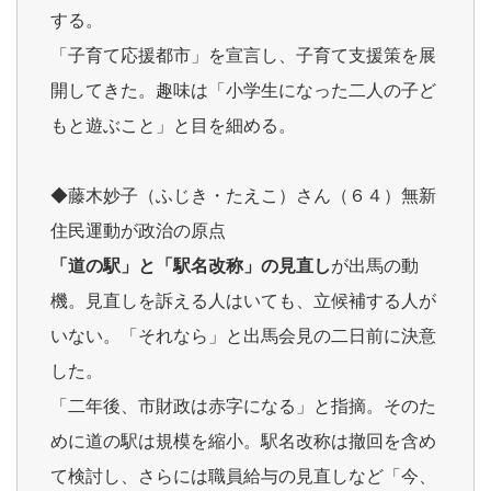
する。
「子育て応援都市」を宣言し、子育て支援策を展
開してきた。趣味は「小学生になった二人の子ど
もと遊ぶこと」と目を細める。
◆藤木妙子（ふじき・たえこ）さん（６４）無新
住民運動が政治の原点
「道の駅」と「駅名改称」の見直し
が出馬の動
機。見直しを訴える人はいても、立候補する人が
いない。「それなら」と出馬会見の二日前に決意
した。
「二年後、市財政は赤字になる」と指摘。そのた
めに道の駅は規模を縮小。駅名改称は撤回を含め
て検討し、さらには職員給与の見直しなど「今、