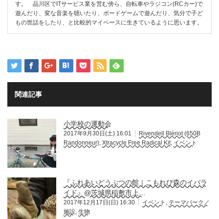
す。 品川区でITサービス業を営む傍ら、自転車やラジコン(RCカー)で
遊んだり、変な音楽を聴いたり、ボードゲームで遊んだり、気分で子ど
もの世話をしたり、と比較的マイペースに生きているように思います。
関連記事
小学校の運動会
2017年9月30日(土) 16:01
Rivendell Blériot (650B
Randonneur)
,
Xtracycle Free Radical Kit
,
イベント
『ふれあいどうぶつの館｜こもれび森のイバラ
イド』@茨城県稲敷市上…
2017年12月17日(日) 16:30
イベント
,
テーマパーク／
施設
,
生物