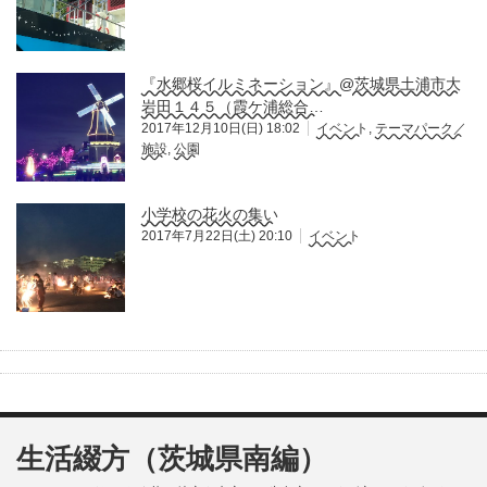
『水郷桜イルミネーション』@茨城県土浦市大
岩田１４５（霞ケ浦総合…
2017年12月10日(日) 18:02
イベント
,
テーマパーク／
施設
,
公園
小学校の花火の集い
2017年7月22日(土) 20:10
イベント
生活綴方（茨城県南編）