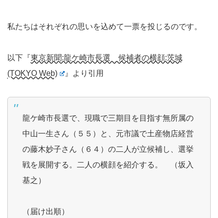
私たちはそれぞれの思いを込めて一票を投じるのです。
以下『
東京新聞:龍ケ崎市長選 候補者の横顔:茨城
(TOKYO Web)
』より引用
龍ケ崎市長選で、現職で三期目を目指す無所属の
中山一生さん（５５）と、元市議で土産物店経営
の藤木妙子さん（６４）の二人が立候補し、選挙
戦を展開する。二人の横顔を紹介する。 （坂入
基之）
（届け出順）