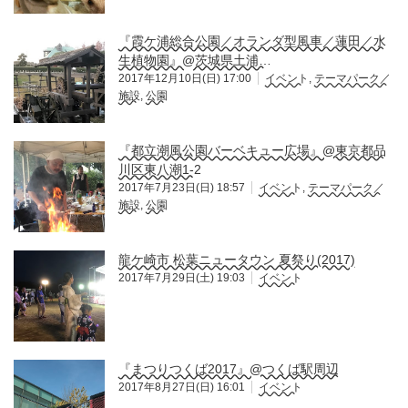
『霞ケ浦総合公園／オランダ型風車／蓮田／水
生植物園』@茨城県土浦…
2017年12月10日(日) 17:00
イベント
,
テーマパーク／
施設
,
公園
『都立潮風公園バーベキュー広場』@東京都品
川区東八潮1-2
2017年7月23日(日) 18:57
イベント
,
テーマパーク／
施設
,
公園
龍ケ崎市 松葉ニュータウン 夏祭り(2017)
2017年7月29日(土) 19:03
イベント
『まつりつくば2017』@つくば駅周辺
2017年8月27日(日) 16:01
イベント