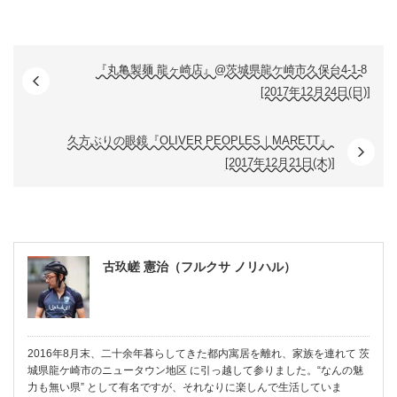
『丸亀製麺 龍ヶ崎店』@茨城県龍ケ崎市久保台4-1-8
[2017年12月24日(日)]
久方ぶりの眼鏡『OLIVER PEOPLES｜MARETT』
[2017年12月21日(木)]
古玖嵯 憲治（フルクサ ノリハル）
2016年8月末、二十余年暮らしてきた都内寓居を離れ、家族を連れて 茨
城県龍ケ崎市のニュータウン地区 に引っ越して参りました。“なんの魅
力も無い県” として有名ですが、それなりに楽しんで生活していま