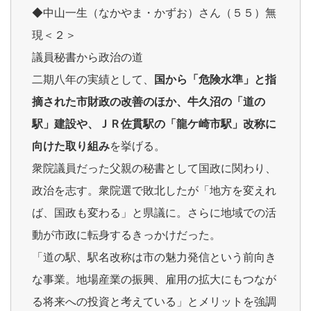
◆中山一生（なかやま・かずお）さん（５５）無
現＜２＞
議員秘書から政治の道
二期八年の実績として、
国から「危険水準」と指
摘された市財政の改善のほか、牛久沼の「道の
駅」建設や、ＪＲ佐貫駅の「龍ケ崎市駅」改称に
向けた取り組み
を挙げる。
衆院議員だった父親の秘書として国政に関わり、
政治を志す。衆院選で敗北したが「地方を変えれ
ば、国政も変わる」と県議に。さらに地域での活
動が市政に転身するきっかけだった。
「道の駅、駅名改称は市の魅力発信という前向き
な事業。地場産業の振興、雇用の拡大にもつなが
る将来への投資と考えている」とメリットを強調