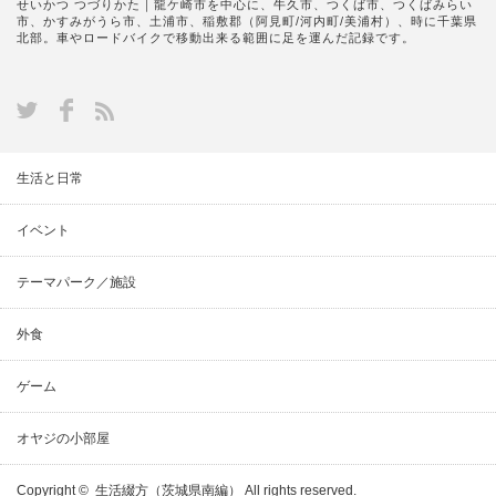
せいかつ つづりかた｜龍ケ崎市を中心に、牛久市、つくば市、つくばみらい
市、かすみがうら市、土浦市、稲敷郡（阿見町/河内町/美浦村）、時に千葉県
北部。車やロードバイクで移動出来る範囲に足を運んだ記録です。
生活と日常
イベント
テーマパーク／施設
外食
ゲーム
オヤジの小部屋
Copyright ©
生活綴方（茨城県南編）
All rights reserved.