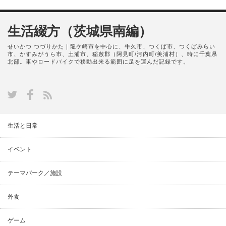
生活綴方（茨城県南編）
せいかつ つづりかた｜龍ケ崎市を中心に、牛久市、つくば市、つくばみらい
市、かすみがうら市、土浦市、稲敷郡（阿見町/河内町/美浦村）、時に千葉県
北部。車やロードバイクで移動出来る範囲に足を運んだ記録です。
生活と日常
イベント
テーマパーク／施設
外食
ゲーム