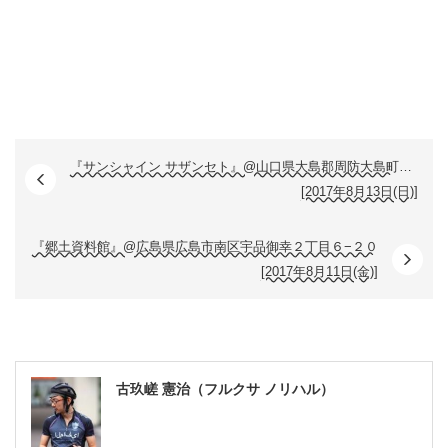
『サンシャイン サザンセト』@山口県大島郡周防大島町平野片添ヶ浜（一日目）
[2017年8月13日(日)]
『郷土資料館』@広島県広島市南区宇品御幸２丁目６−２０
[2017年8月11日(金)]
古玖嵯 憲治（フルクサ ノリハル）