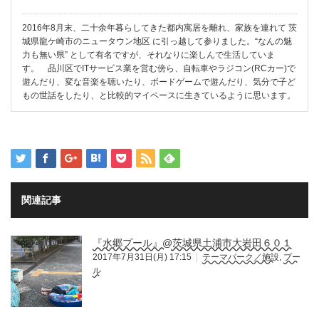
2016年8月末、二十余年暮らしてきた都内寓居を離れ、家族を連れて 茨
城県龍ケ崎市のニュータウン地区 に引っ越して参りました。“なんの魅
力も無い県” として有名ですが、それなりに楽しんで生活していま
す。 品川区でITサービス業を営む傍ら、自転車やラジコン(RCカー)で
遊んだり、変な音楽を聴いたり、ボードゲームで遊んだり、気分で子ど
もの世話をしたり、と比較的マイペースに生きているように思います。
関連記事
『水郷プール』@茨城県土浦市大岩田６０１
2017年7月31日(月) 17:15
テーマパーク／施設
,
プー
ル