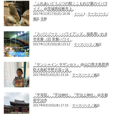
『ふれあいどうぶつの館｜こもれび森のイバラ
イド』@茨城県稲敷市上…
2017年12月17日(日) 16:30
イベント
,
テーマパーク／
施設
,
生物
『スパリゾート・ハワイアンズ』福島県いわき
市常磐（旧 常磐ハワイ…
2017年11月23日(木) 23:12
テーマパーク／施設
『サンシャイン サザンセト』@山口県大島郡周
防大島町平野片添ヶ浜…
2017年8月14日(月) 23:18
テーマパーク／施設
『平等院』『宇治神社』『宇治上神社』@京都
府宇治市
2017年8月10日(木) 17:15
テーマパーク／施設