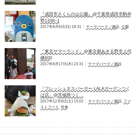
『成田市さくらの山公園』@千葉県成田市駒井
野1338−1
2017年8月6日(日) 18:31
テーマパーク／施設
,
公園
『東京サマーランド』@東京都あきる野市上代
継600
2017年8月17日(木) 23:31
テーマパーク／施設
『フレッシュネスバーガー LALAガーデンつく
ば店』@茨城県つく…
2017年12月9日(土) 15:02
テーマパーク／施設
,
ファ
ストフード
,
外食